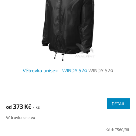
Větrovka unisex - WINDY 524
WINDY 524
DETAIL
373 Kč
od
/ ks
Větrovka unisex
Kód:
7560/BIL