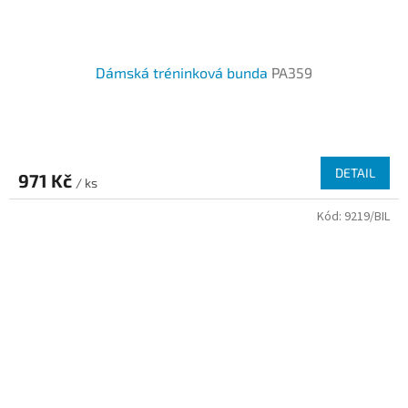
Dámská tréninková bunda
PA359
DETAIL
971 Kč
/ ks
Kód:
9219/BIL