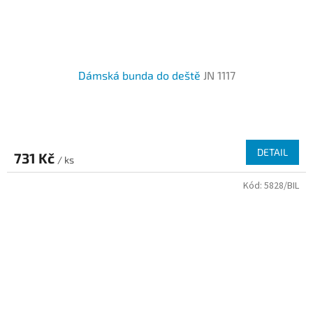
Dámská bunda do deště
JN 1117
DETAIL
731 Kč
/ ks
Kód:
5828/BIL