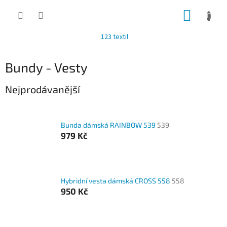
Přejít
NÁKUP
na
obsah
KOŠÍK
123 textil
Bundy - Vesty
Nejprodávanější
Bunda dámská RAINBOW 539
539
979 Kč
Hybridní vesta dámská CROSS 558
558
950 Kč