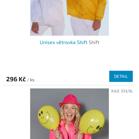
u
k
t
ů
Unisex větrovka Shift
Shift
DETAIL
296 Kč
/ ks
Kód:
333/XL