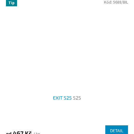
Kód:
5688/BIL
Tip
EXIT 525
525
DETAIL
467 Kč
od
/ ks