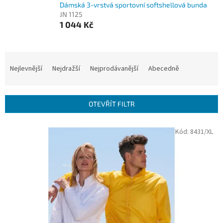
Dámská 3-vrstvá sportovní softshellová bunda
JN 1125
1 044 Kč
Ř
a
Nejlevnější
Nejdražší
Nejprodávanější
Abecedně
z
e
n
OTEVŘÍT FILTR
í
p
V
Kód:
8431/XL
r
ý
o
p
d
i
u
s
k
p
t
r
ů
o
d