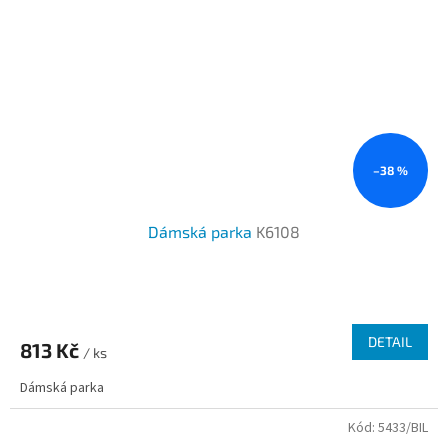
–38 %
Dámská parka
K6108
DETAIL
813 Kč
/ ks
Dámská parka
Kód:
5433/BIL