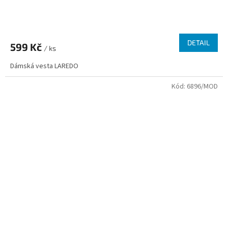
Průměrné
hodnocení
produktu
DETAIL
599 Kč
je
/ ks
3,8
Dámská vesta LAREDO
z
5
Kód:
6896/MOD
hvězdiček.