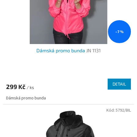
–7 %
Dámská promo bunda
JN 1131
Průměrné
hodnocení
produktu
DETAIL
299 Kč
je
/ ks
3,3
Dámská promo bunda
z
5
Kód:
5792/BIL
hvězdiček.