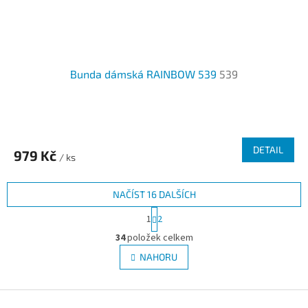
Bunda dámská RAINBOW 539
539
DETAIL
979 Kč
/ ks
NAČÍST 16 DALŠÍCH
S
1
2
t
O
r
34
položek celkem
v
á
l
NAHORU
n
á
k
d
o
v
Z
a
á