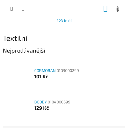
Přejít
NÁKUP
na
obsah
KOŠÍK
123 textil
Textilní
Nejprodávanější
CORMORAN
0103000299
101 Kč
BOOBY
0104000699
129 Kč