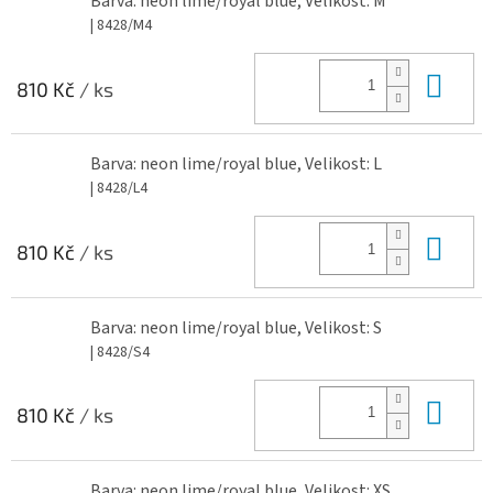
Barva: neon lime/royal blue, Velikost: M
| 8428/M4
Do 
810 Kč
/ ks
Barva: neon lime/royal blue, Velikost: L
| 8428/L4
Do 
810 Kč
/ ks
Barva: neon lime/royal blue, Velikost: S
| 8428/S4
Do 
810 Kč
/ ks
Barva: neon lime/royal blue, Velikost: XS