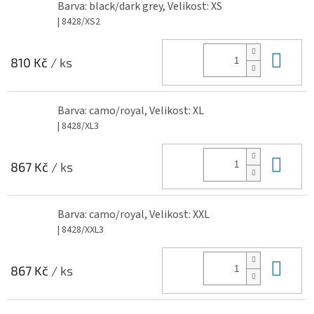
Barva: black/dark grey, Velikost: XS
| 8428/XS2
Do 
810 Kč
/ ks
Barva: camo/royal, Velikost: XL
| 8428/XL3
Do 
867 Kč
/ ks
Barva: camo/royal, Velikost: XXL
| 8428/XXL3
Do 
867 Kč
/ ks