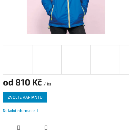
od
810 Kč
/ ks
Měrná
ZVOLTE VARIANTU
cena:
Detailní informace