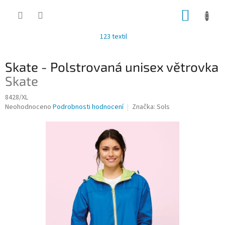
Přejít
NÁKUP
na
obsah
KOŠÍK
123 textil
Skate - Polstrovaná unisex větrovka
Skate
8428/XL
Průměrné
Neohodnoceno
Podrobnosti hodnocení
Značka:
Sols
hodnocení
produktu
je
0,0
z
5
hvězdiček.