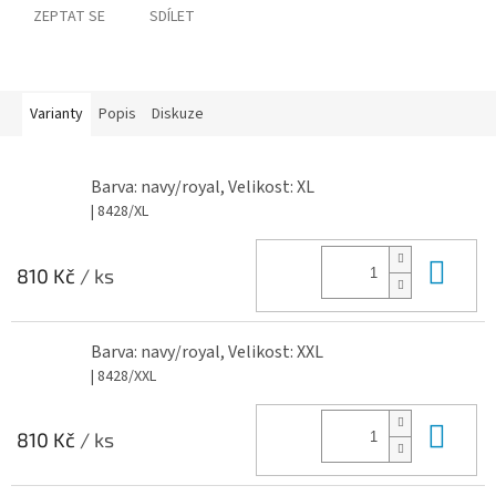
ZEPTAT SE
SDÍLET
Varianty
Popis
Diskuze
Barva: navy/royal, Velikost: XL
| 8428/XL
Do 
810 Kč
/ ks
Barva: navy/royal, Velikost: XXL
| 8428/XXL
Do 
810 Kč
/ ks