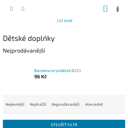
Přejít
NÁKUP
na
obsah
KOŠÍK
123 textil
Dětské doplńky
Nejprodávanější
Bandana bryndáček
BZ23
96 Kč
Ř
a
Nejlevnější
Nejdražší
Nejprodávanější
Abecedně
z
e
n
OTEVŘÍT FILTR