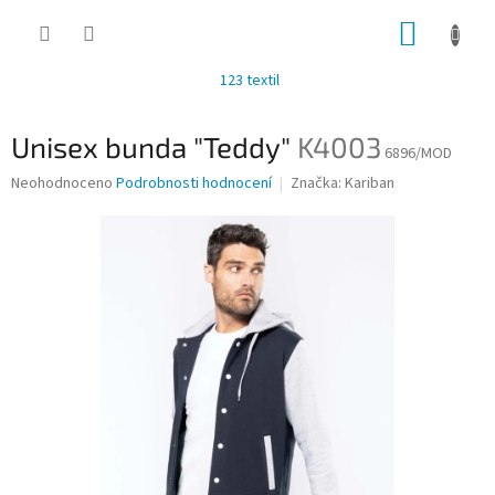
Přejít
NÁKUP
na
obsah
KOŠÍK
123 textil
Unisex bunda "Teddy"
K4003
6896/MOD
Průměrné
Neohodnoceno
Podrobnosti hodnocení
Značka:
Kariban
hodnocení
produktu
je
0,0
z
5
hvězdiček.