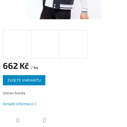
662 Kč
/ ks
Měrná
ZVOLTE VARIANTU
cena:
Unisex bunda
Detailní informace