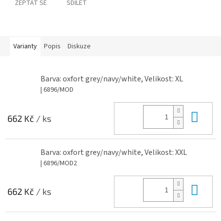
ZEPTAT SE
SDÍLET
Varianty
Popis
Diskuze
Barva: oxfort grey/navy/white, Velikost: XL
| 6896/MOD
Do 
662 Kč
/ ks
Barva: oxfort grey/navy/white, Velikost: XXL
| 6896/MOD2
Do 
662 Kč
/ ks