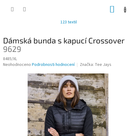
Přejít
NÁKUP
na
obsah
KOŠÍK
123 textil
Dámská bunda s kapucí Crossover
9629
8485/XL
Průměrné
Neohodnoceno
Podrobnosti hodnocení
Značka:
Tee Jays
hodnocení
produktu
je
0,0
z
5
hvězdiček.