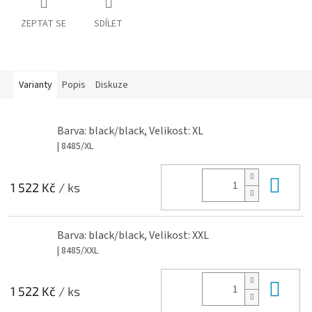
ZEPTAT SE
SDÍLET
Varianty
Popis
Diskuze
Barva: black/black, Velikost: XL
| 8485/XL
Do 
1 522 Kč
/ ks
Barva: black/black, Velikost: XXL
| 8485/XXL
Do 
1 522 Kč
/ ks