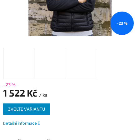
–23 %
–23 %
1 522 Kč
/ ks
Měrná
ZVOLTE VARIANTU
cena:
Detailní informace