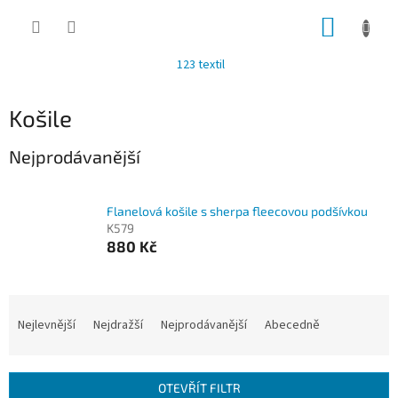
Přejít
NÁKUP
na
obsah
KOŠÍK
123 textil
Košile
Nejprodávanější
Flanelová košile s sherpa fleecovou podšívkou
K579
880 Kč
Ř
a
Nejlevnější
Nejdražší
Nejprodávanější
Abecedně
z
e
n
OTEVŘÍT FILTR