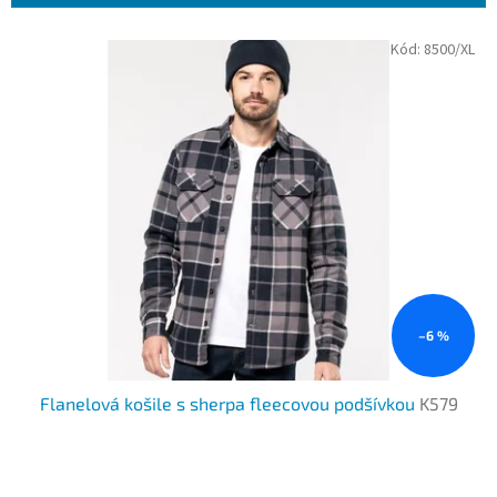
í
p
V
Kód:
8500/XL
r
ý
o
p
d
i
u
s
k
p
t
r
ů
o
d
u
k
t
ů
–6 %
Flanelová košile s sherpa fleecovou podšívkou
K579