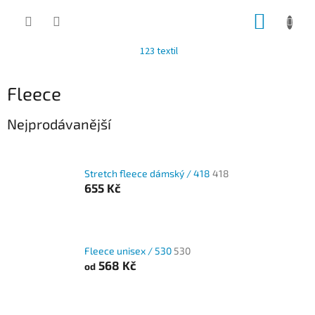
Přejít
NÁKUP
na
obsah
KOŠÍK
123 textil
Fleece
Nejprodávanější
Stretch fleece dámský / 418
418
655 Kč
Fleece unisex / 530
530
568 Kč
od