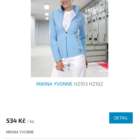
MIKINA YVONNE
H2103 H2102
Průměrné
hodnocení
produktu
DETAIL
534 Kč
je
/ ks
2,5
MIKINA YVONNE
z