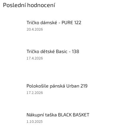
m
Poslední hodnocení
o
b
Tričko dámské - PURE 122
c
Hodnocení
20.4.2026
h
produktu
o
je
4
d
Tričko dětské Basic - 138
z
ě
5
Hodnocení
17.4.2026
hvězdiček.
produktu
je
4
z
Polokošile pánská Urban 219
5
hvězdiček.
Hodnocení
17.2.2026
produktu
je
4
Nákupní taška BLACK BASKET
z
5
Hodnocení
1.10.2025
hvězdiček.
produktu