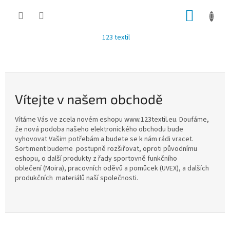
Přejít
NÁKUP
na
obsah
KOŠÍK
123 textil
V
í
t
Vítejte v našem obchodě
e
j
Vítáme Vás ve zcela novém eshopu www.123textil.eu. Doufáme,
t
že nová podoba našeho elektronického obchodu bude
vyhovovat Vašim potřebám a budete se k nám rádi vracet.
e
Sortiment budeme postupně rozšiřovat, oproti původnímu
v
eshopu, o další produkty z řady sportovně funkčního
oblečení (Moira), pracovních oděvů a pomůcek (UVEX), a dalších
n
produkčních materiálů naší společnosti.
a
š
e