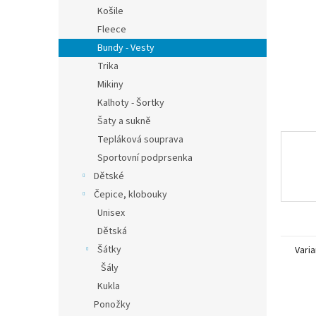
n
Košile
e
Fleece
l
Bundy - Vesty
Trika
Mikiny
Kalhoty - Šortky
Šaty a sukně
Tepláková souprava
Sportovní podprsenka
Dětské
Čepice, klobouky
Unisex
Dětská
Šátky
Varia
Šály
Kukla
Ponožky