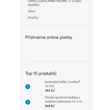
OBRAZY,REKLAMNÍ PŘEDMĚTY a další
doplňky
Obuv
Značky
Přijímáme online platby
Top 10 produktů
Kontrastní tričko Cooltex®
43.0991
291 Kč
Pánské sportovní kraťasy s
vnitřními kalhotami
PA 1032
566 Kč