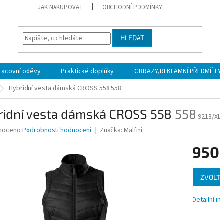
JAK NAKUPOVAT
OBCHODNÍ PODMÍNKY
HLEDAT
racovní oděvy
Praktické doplňky
OBRAZY,REKLAMNÍ PŘEDMĚTY a
Hybridní vesta dámská CROSS 558
558
ridní vesta dámská CROSS 558
558
9213/X
né
noceno
Podrobnosti hodnocení
Značka:
Malfini
ní
950
u
Měrná
ZVOLT
cena:
ek.
Detailní 