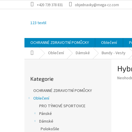
Přejít
+420 739 378 831
objednavky@mega-cz.com
na
obsah
123 textil
OCHRANNÉ ZDRAVOTNÍ POMŮCKY
Oblečení
P
Domů
Oblečení
Dámské
Bundy - Vesty
P
Hyb
o
Přeskočit
s
Průměr
Neohod
Kategorie
kategorie
t
hodnoce
r
produkt
OCHRANNÉ ZDRAVOTNÍ POMŮCKY
a
je
Oblečení
0,0
n
z
PRO TÝMOVÉ SPORTOVCE
n
5
í
Pánské
hvězdič
p
Dámské
a
Polokošile