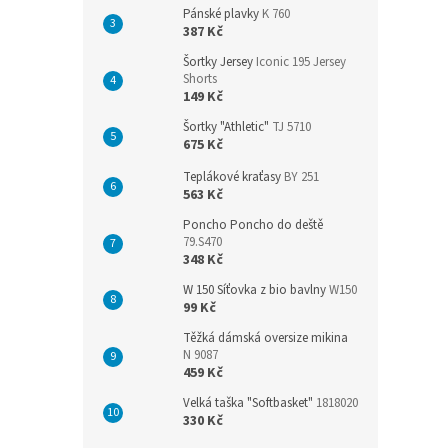
Pánské plavky
K 760
387 Kč
Šortky Jersey
Iconic 195 Jersey
Shorts
149 Kč
Šortky "Athletic"
TJ 5710
675 Kč
Teplákové kraťasy
BY 251
563 Kč
Poncho Poncho do deště
79.S470
348 Kč
W 150 Síťovka z bio bavlny
W150
99 Kč
Těžká dámská oversize mikina
N 9087
459 Kč
Velká taška "Softbasket"
1818020
330 Kč