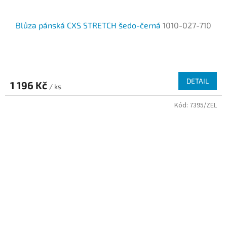
Blůza pánská CXS STRETCH šedo-černá
1010-027-710
DETAIL
1 196 Kč
/ ks
Kód:
7395/ZEL