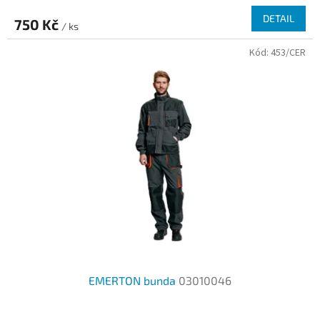
produktu
DETAIL
750 Kč
je
/ ks
2,8
Kód:
453/CER
z
5
hvězdiček.
EMERTON bunda
03010046