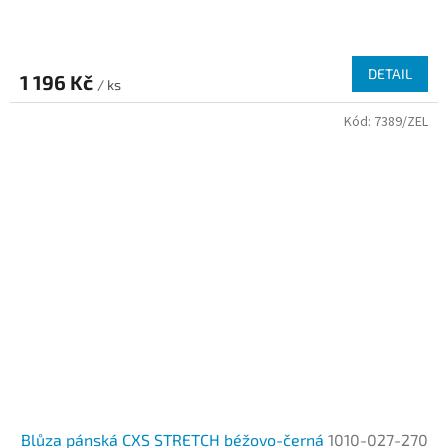
DETAIL
1 196 Kč
/ ks
Kód:
7389/ZEL
Blůza pánská CXS STRETCH béžovo-černá
1010-027-270