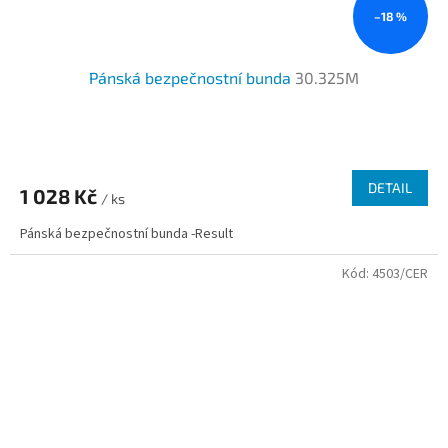
–18 %
Pánská bezpečnostní bunda
30.325M
Průměrné
hodnocení
produktu
DETAIL
1 028 Kč
je
/ ks
3,0
Pánská bezpečnostní bunda -Result
z
5
Kód:
4503/CER
hvězdiček.