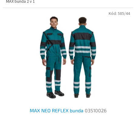
MAX bunda 2 v 1
z
5
Kód:
585/44
hvězdiček.
MAX NEO REFLEX bunda
03510026
Průměrné
hodnocení