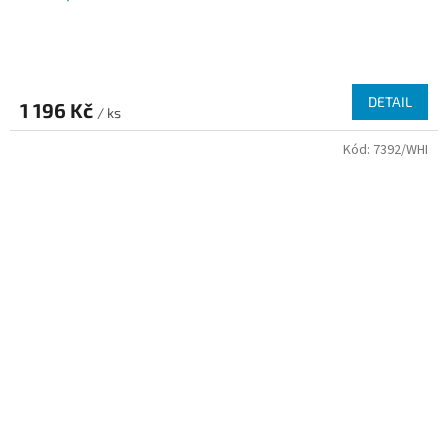
DETAIL
1 196 Kč
/ ks
Kód:
7392/WHI