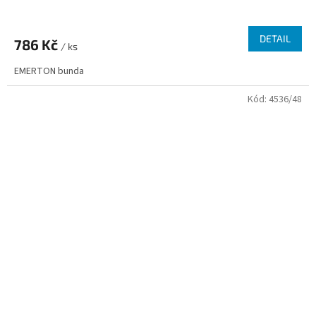
Průměrné
hodnocení
produktu
DETAIL
786 Kč
je
/ ks
4,0
EMERTON bunda
z
5
Kód:
4536/48
hvězdiček.