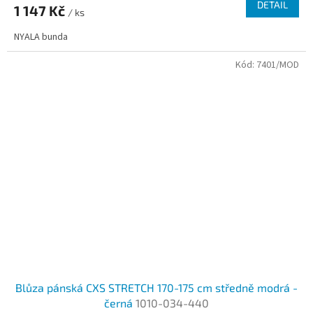
DETAIL
1 147 Kč
/ ks
NYALA bunda
Kód:
7401/MOD
Blůza pánská CXS STRETCH 170-175 cm středně modrá -
černá
1010-034-440