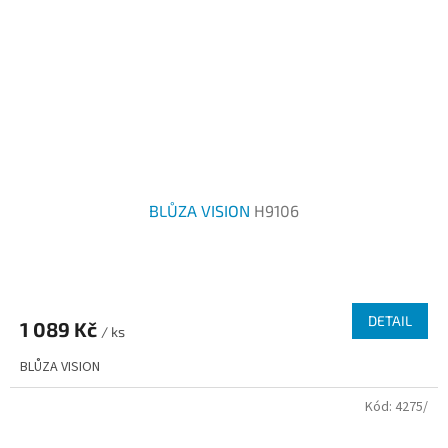
BLŮZA VISION
H9106
Průměrné
hodnocení
produktu
DETAIL
1 089 Kč
je
/ ks
1,0
BLŮZA VISION
z
5
Kód:
4275/
hvězdiček.