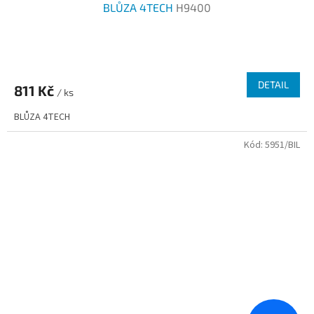
BLŮZA 4TECH
H9400
Průměrné
hodnocení
produktu
DETAIL
811 Kč
je
/ ks
3,0
BLŮZA 4TECH
z
5
Kód:
5951/BIL
hvězdiček.