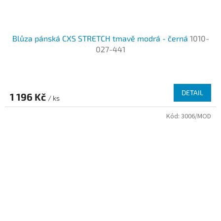
Blůza pánská CXS STRETCH tmavě modrá - černá
1010-
027-441
DETAIL
1 196 Kč
/ ks
Kód:
3006/MOD