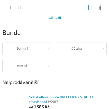
Přejít
NÁKUP
na
obsah
KOŠÍK
123 textil
Bunda
Dámská
Dětská
Pánská
Nejprodávanější
Softshellová bunda BREEFFIDRY STRETCH
tmavě šedá
H5987
1 585 Kč
od