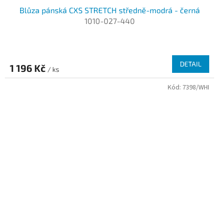
Blůza pánská CXS STRETCH středně-modrá - černá
1010-027-440
DETAIL
1 196 Kč
/ ks
Kód:
7398/WHI