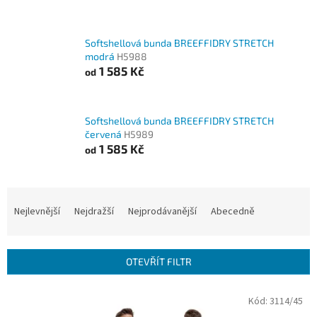
Softshellová bunda BREEFFIDRY STRETCH
modrá
H5988
1 585 Kč
od
Softshellová bunda BREEFFIDRY STRETCH
červená
H5989
1 585 Kč
od
Ř
a
Nejlevnější
Nejdražší
Nejprodávanější
Abecedně
z
e
n
OTEVŘÍT FILTR
í
p
V
Kód:
3114/45
r
ý