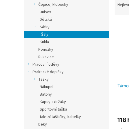
n
a
Čepice, klobouky
Nejlev
e
z
Unisex
l
e
Dětská
V
n
Šátky
ý
í
Šály
p
p
i
r
Kukla
s
o
Ponožky
p
d
Rukavice
r
u
Pracovní oděvy
o
k
Praktické doplňky
d
t
Tašky
u
ů
Týmo
k
Nákupní
t
Batohy
ů
Kapsy + držáky
Sportovní taška
taletní taštičky, kabelky
118
Deky