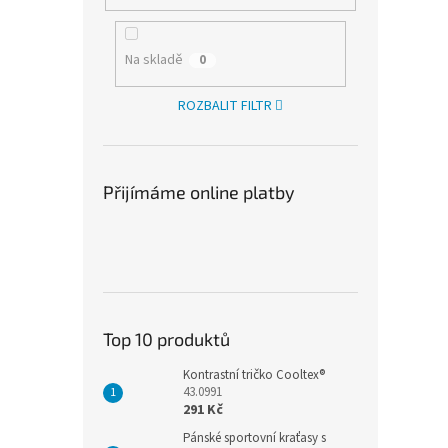
Na skladě
0
ROZBALIT FILTR
Přijímáme online platby
Top 10 produktů
Kontrastní tričko Cooltex®
43.0991
291 Kč
Pánské sportovní kraťasy s