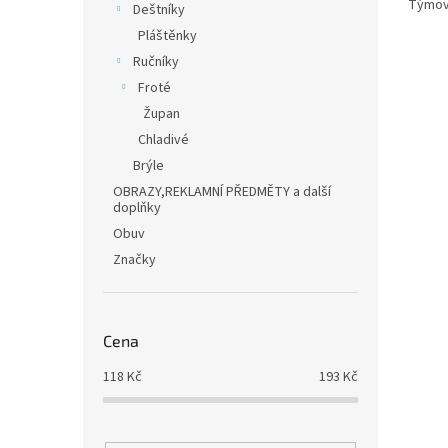
Týmov
Deštníky
Pláštěnky
Ručníky
Froté
Župan
Chladivé
Brýle
OBRAZY,REKLAMNÍ PŘEDMĚTY a další
doplňky
Obuv
Značky
Cena
118
Kč
193
Kč