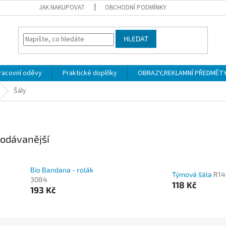
JAK NAKUPOVAT
OBCHODNÍ PODMÍNKY
HLEDAT
racovní oděvy
Praktické doplňky
OBRAZY,REKLAMNÍ PŘEDMĚTY a
Šály
odávanější
Bio Bandana - rolák
Týmová šála
R14
3084
118 Kč
193 Kč