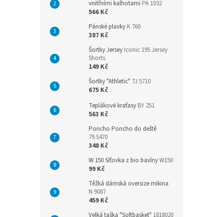
vnitřními kalhotami
PA 1032
566 Kč
Pánské plavky
K 760
387 Kč
Šortky Jersey
Iconic 195 Jersey
Shorts
149 Kč
Šortky "Athletic"
TJ 5710
675 Kč
Teplákové kraťasy
BY 251
563 Kč
Poncho Poncho do deště
79.S470
348 Kč
W 150 Síťovka z bio bavlny
W150
99 Kč
Těžká dámská oversize mikina
N 9087
459 Kč
Velká taška "Softbasket"
1818020