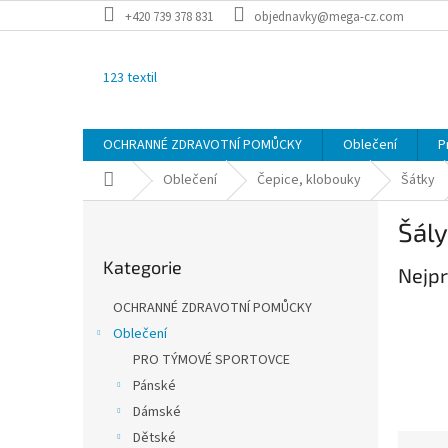
Přejít
+420 739 378 831
objednavky@mega-cz.com
na
obsah
123 textil
OCHRANNÉ ZDRAVOTNÍ POMŮCKY
Oblečení
P
Domů
Oblečení
Čepice, klobouky
Šátky
P
Šály
o
Přeskočit
s
Kategorie
kategorie
Nejpr
t
r
OCHRANNÉ ZDRAVOTNÍ POMŮCKY
a
Oblečení
n
PRO TÝMOVÉ SPORTOVCE
n
í
Pánské
p
Dámské
a
Dětské
Ř