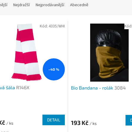
nější
Nejdražší
Nejprodávanější
Abecedně
Kód:
4335/WHI
Kód
–40 %
vá šála
R146X
Bio Bandana - rolák
3084
DETAIL
 Kč
193 Kč
/ ks
/ ks