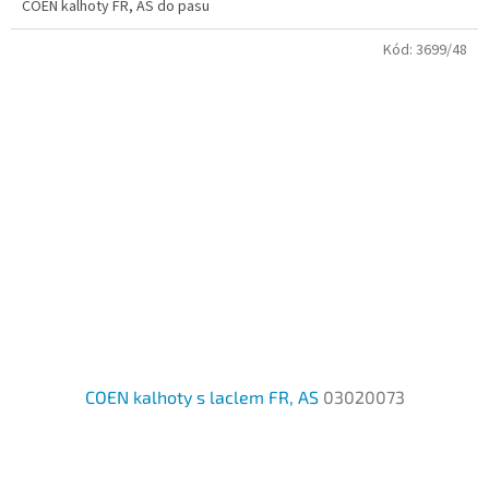
COEN kalhoty FR, AS do pasu
z
5
Kód:
3699/48
hvězdiček.
COEN kalhoty s laclem FR, AS
03020073
Průměrné