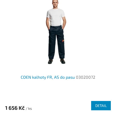
COEN kalhoty FR, AS do pasu
03020072
Průměrné
hodnocení
produktu
DETAIL
1 656 Kč
je
/ ks
3,3