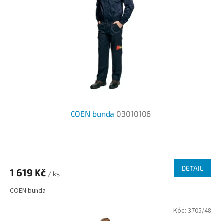
COEN bunda
03010106
Průměrné
hodnocení
produktu
DETAIL
1 619 Kč
je
/ ks
2,3
COEN bunda
z
5
Kód:
3705/48
hvězdiček.