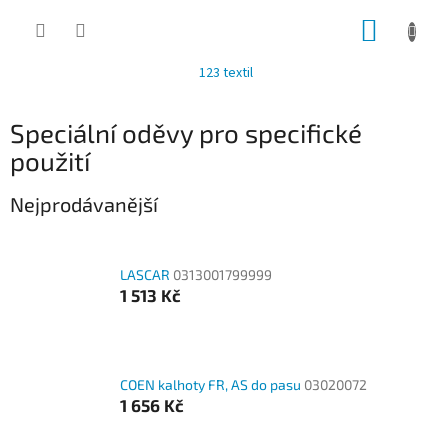
Přejít
NÁKUP
na
obsah
KOŠÍK
123 textil
Speciální oděvy pro specifické
použití
Nejprodávanější
LASCAR
0313001799999
1 513 Kč
COEN kalhoty FR, AS do pasu
03020072
1 656 Kč