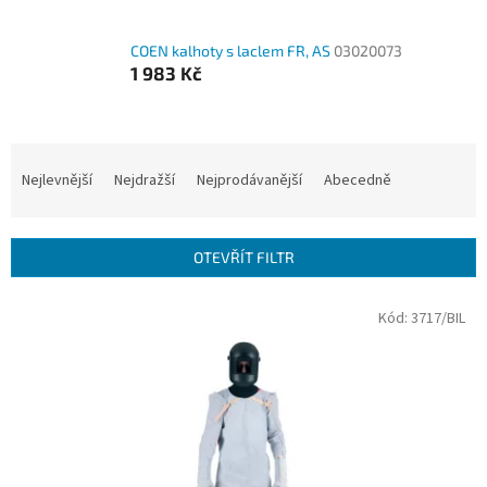
COEN kalhoty s laclem FR, AS
03020073
1 983 Kč
Ř
a
Nejlevnější
Nejdražší
Nejprodávanější
Abecedně
z
e
n
OTEVŘÍT FILTR
í
p
V
Kód:
3717/BIL
r
ý
o
p
d
i
u
s
k
p
t
r
ů
o