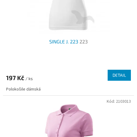
u
k
t
ů
SINGLE J. 223
223
DETAIL
197 Kč
/ ks
Polokošile dámská
Kód:
2103013