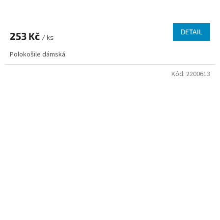
DETAIL
253 Kč
/ ks
Polokošile dámská
Kód:
2200613