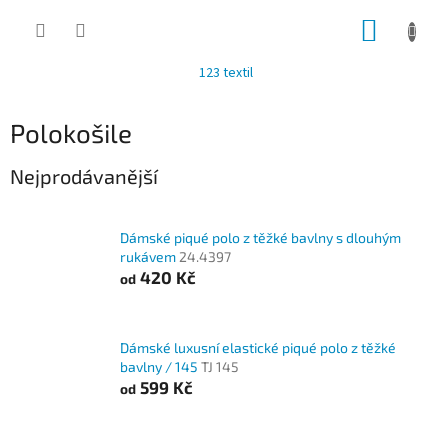
Přejít
NÁKUP
na
obsah
KOŠÍK
123 textil
Polokošile
Nejprodávanější
Dámské piqué polo z těžké bavlny s dlouhým
rukávem
24.4397
420 Kč
od
Dámské luxusní elastické piqué polo z těžké
bavlny / 145
TJ 145
599 Kč
od