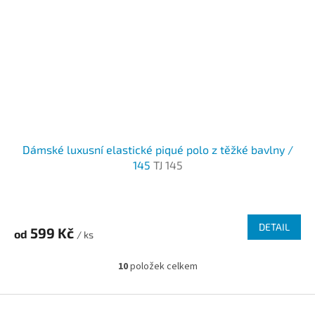
Dámské luxusní elastické piqué polo z těžké bavlny /
145
TJ 145
DETAIL
599 Kč
od
/ ks
10
položek celkem
O
v
l
Z
á