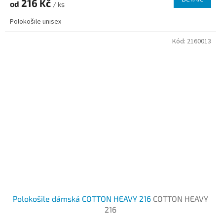
216 Kč
od
je
/ ks
2,0
Polokošile unisex
z
5
Kód:
2160013
hvězdiček.
Polokošile dámská COTTON HEAVY 216
COTTON HEAVY
216