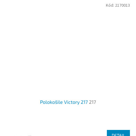
Kód:
2170013
Polokošile Victory 217
217
Průměrné
hodnocení
produktu
DETAIL