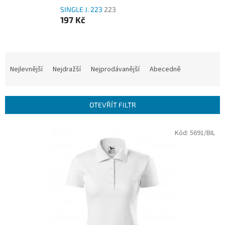
SINGLE J. 223
223
197 Kč
Ř
a
Nejlevnější
Nejdražší
Nejprodávanější
Abecedně
z
e
n
OTEVŘÍT FILTR
í
p
V
Kód:
5691/BIL
r
ý
o
p
d
i
u
s
k
p
t
r
ů
o
d