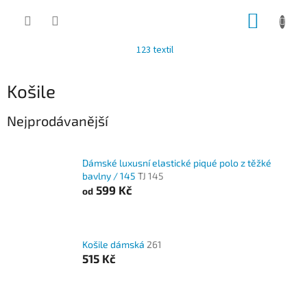
Přejít
NÁKUP
na
obsah
KOŠÍK
123 textil
Košile
Nejprodávanější
Dámské luxusní elastické piqué polo z těžké
bavlny / 145
TJ 145
599 Kč
od
Košile dámská
261
515 Kč