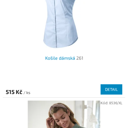
Košile dámská
261
DETAIL
515 Kč
/ ks
Kód:
8536/XL