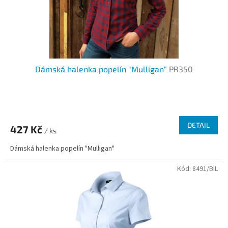
u
k
t
ů
Dámská halenka popelín "Mulligan"
PR350
DETAIL
427 Kč
/ ks
Dámská halenka popelín "Mulligan"
Kód:
8491/BIL