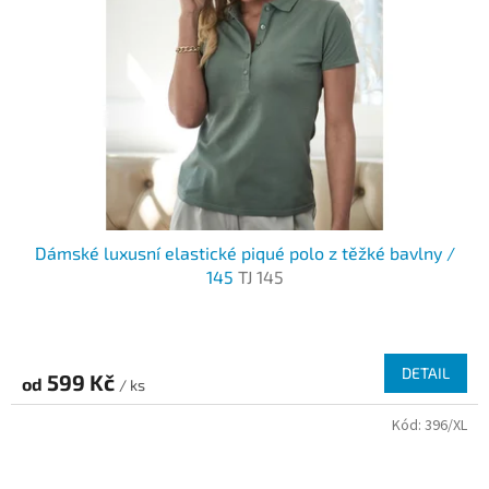
Dámské luxusní elastické piqué polo z těžké bavlny /
145
TJ 145
DETAIL
599 Kč
od
/ ks
Kód:
396/XL