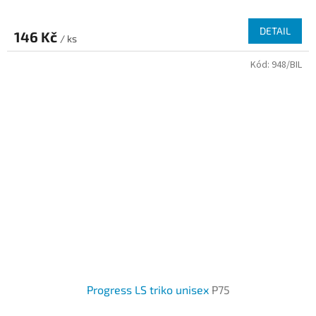
DETAIL
146 Kč
/ ks
Kód:
948/BIL
Progress LS triko unisex
P75