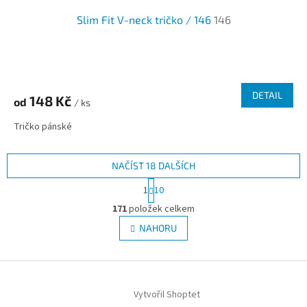
Slim Fit V-neck tričko / 146
146
Průměrné
hodnocení
produktu
DETAIL
148 Kč
od
je
/ ks
3,3
Tričko pánské
z
5
hvězdiček.
NAČÍST 18 DALŠÍCH
S
1
10
t
O
r
171
položek celkem
v
á
l
NAHORU
n
á
k
d
o
v
Z
a
á
c
á
n
í
Vytvořil Shoptet
p
í
p