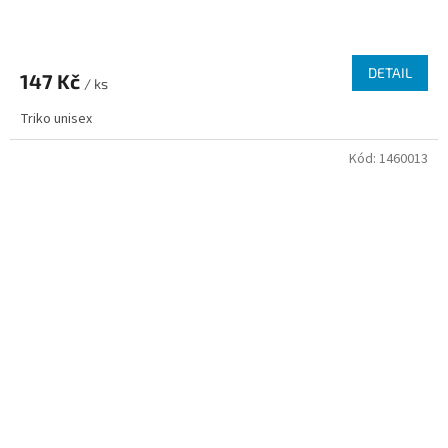
Průměrné
hodnocení
produktu
DETAIL
147 Kč
je
/ ks
2,7
Triko unisex
z
5
Kód:
1460013
hvězdiček.