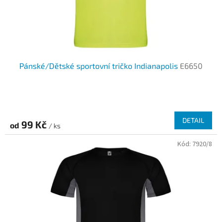
u
k
t
ů
Pánské/Dětské sportovní tričko Indianapolis
E6650
DETAIL
99 Kč
od
/ ks
Kód:
7920/8