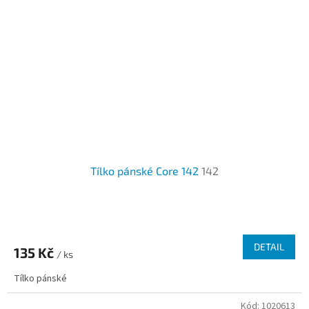
Tílko pánské Core 142
142
Průměrné
hodnocení
produktu
DETAIL
135 Kč
je
/ ks
3,0
Tílko pánské
z
5
Kód:
1020613
hvězdiček.