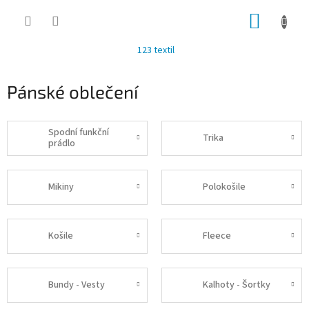
Přejít
NÁKUP
na
obsah
KOŠÍK
123 textil
Pánské oblečení
Spodní funkční
Trika
prádlo
Mikiny
Polokošile
Košile
Fleece
Bundy - Vesty
Kalhoty - Šortky