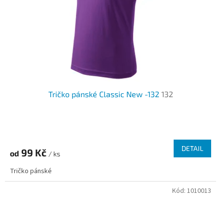
Tričko pánské Classic New -132
132
Průměrné
hodnocení
produktu
DETAIL
99 Kč
od
je
/ ks
3,6
Tričko pánské
z
5
Kód:
1010013
hvězdiček.