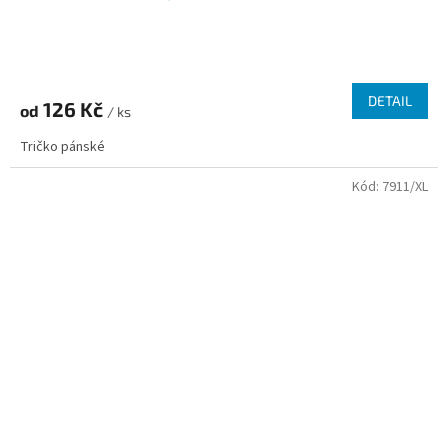
Průměrné
hodnocení
produktu
DETAIL
126 Kč
od
je
/ ks
5,0
Tričko pánské
z
5
Kód:
7911/XL
hvězdiček.