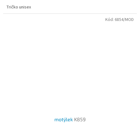
3,7
Tričko unisex
z
5
Kód:
6854/MOD
hvězdiček.
motýlek
K859