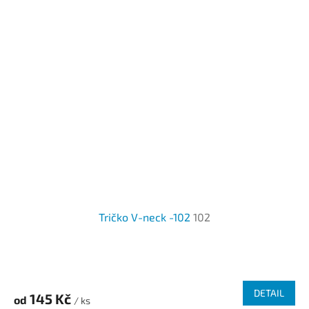
Tričko V-neck -102
102
Průměrné
hodnocení
produktu
DETAIL
145 Kč
od
je
/ ks