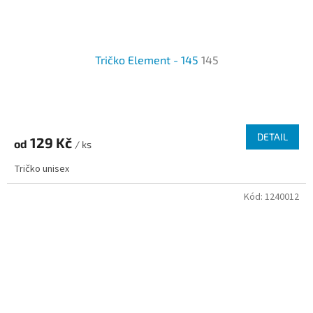
Tričko Element - 145
145
Průměrné
hodnocení
produktu
DETAIL
129 Kč
od
je
/ ks
3,3
Tričko unisex
z
5
Kód:
1240012
hvězdiček.