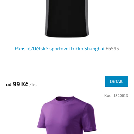
Pánské/Dětské sportovní tričko Shanghai
E6595
DETAIL
99 Kč
od
/ ks
Kód:
1320613