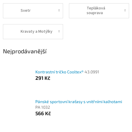
Tepláková
Svetr
souprava
Kravaty a Motýlky
Nejprodávanější
Kontrastní tričko Cooltex®
43.0991
291 Kč
Pánské sportovní kraťasy s vnitřními kalhotami
PA 1032
566 Kč