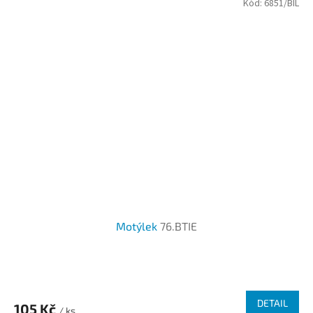
Kód:
6851/BIL
hvězdiček.
Motýlek
76.BTIE
DETAIL
105 Kč
/ ks