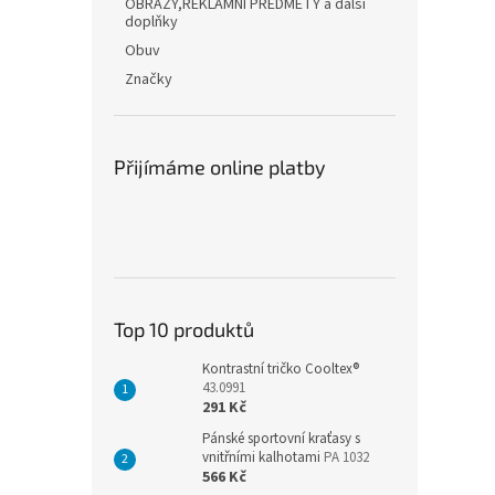
OBRAZY,REKLAMNÍ PŘEDMĚTY a další
doplňky
Obuv
Značky
Přijímáme online platby
Top 10 produktů
Kontrastní tričko Cooltex®
43.0991
291 Kč
Pánské sportovní kraťasy s
vnitřními kalhotami
PA 1032
566 Kč