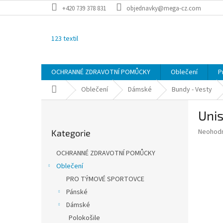
Přejít
+420 739 378 831
objednavky@mega-cz.com
na
obsah
123 textil
OCHRANNÉ ZDRAVOTNÍ POMŮCKY
Oblečení
P
Domů
Oblečení
Dámské
Bundy - Vesty
P
Unis
o
Přeskočit
s
Průměr
Neohod
Kategorie
kategorie
t
hodnoce
r
produkt
OCHRANNÉ ZDRAVOTNÍ POMŮCKY
a
je
Oblečení
0,0
n
z
PRO TÝMOVÉ SPORTOVCE
n
5
í
Pánské
hvězdič
p
Dámské
a
Polokošile