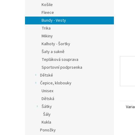
n
Košile
e
Fleece
l
Bundy - Vesty
Trika
Mikiny
Kalhoty - Šortky
Šaty a sukně
Tepláková souprava
Sportovní podprsenka
Dětské
Čepice, klobouky
Unisex
Dětská
Šátky
Varia
Šály
Kukla
Ponožky