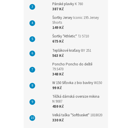
Pánské plavky
K 760
387 Kč
Šortky Jersey
Iconic 195 Jersey
Shorts
149 Kč
Šortky "Athletic"
TJ 5710
675 Kč
Teplákové kraťasy
BY 251
563 Kč
Poncho Poncho do deště
79.S470
348 Kč
W 150 Síťovka z bio bavlny
W150
99 Kč
Těžká dámská oversize mikina
N 9087
459 Kč
Velká taška "Softbasket"
1818020
330 Kč