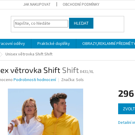
JAK NAKUPOVAT
OBCHODNÍ PODMÍNKY
HLEDAT
racovní oděvy
Praktické doplňky
OBRAZY,REKLAMNÍ PŘEDMĚTY a
Unisex větrovka Shift
Shift
ex větrovka Shift
Shift
8431/XL
né
noceno
Podrobnosti hodnocení
Značka:
Sols
ní
296
u
Měrná
ZVOLT
cena:
ek.
Detailní 