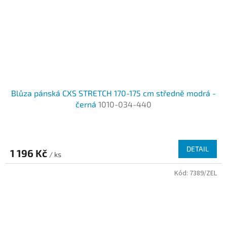
Blůza pánská CXS STRETCH 170-175 cm středně modrá -
černá
1010-034-440
DETAIL
1 196 Kč
/ ks
Kód:
7389/ZEL