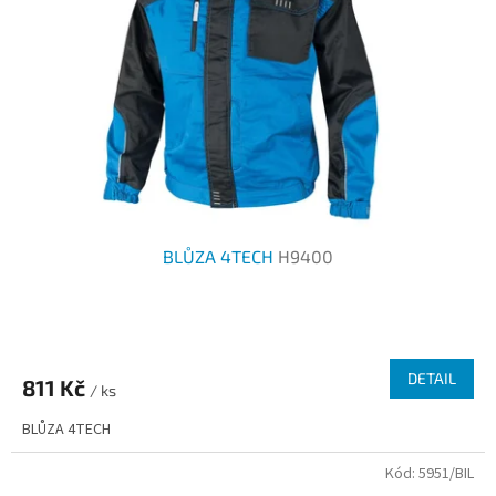
BLŮZA 4TECH
H9400
Průměrné
hodnocení
produktu
DETAIL
811 Kč
je
/ ks
3,0
BLŮZA 4TECH
z
5
Kód:
5951/BIL
hvězdiček.