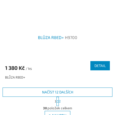
BLŮZA R8ED+
H9700
DETAIL
1 380 Kč
/ ks
BLŮZA R8ED+
NAČÍST 12 DALŠÍCH
S
1
2
t
O
r
30
položek celkem
v
á