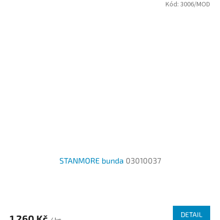
Kód:
3006/MOD
STANMORE bunda
03010037
DETAIL
1 260 Kč
/ ks