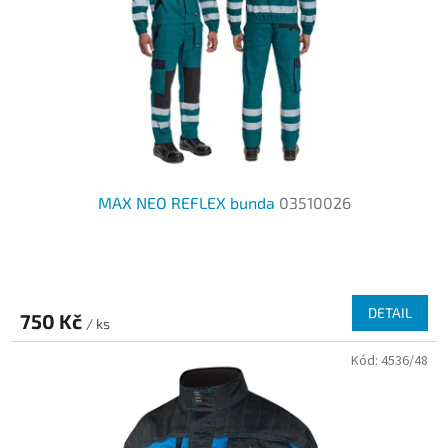
MAX NEO REFLEX bunda
03510026
Průměrné
hodnocení
produktu
DETAIL
750 Kč
je
/ ks
2,8
Kód:
4536/48
z
5
hvězdiček.