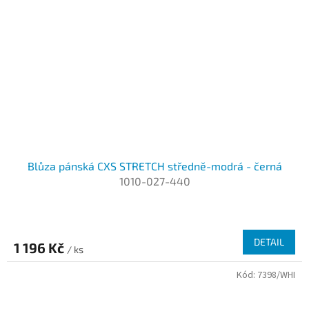
Blůza pánská CXS STRETCH středně-modrá - černá
1010-027-440
DETAIL
1 196 Kč
/ ks
Kód:
7398/WHI