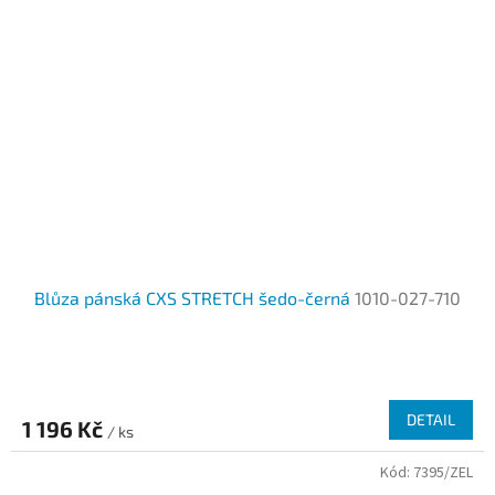
Blůza pánská CXS STRETCH šedo-černá
1010-027-710
DETAIL
1 196 Kč
/ ks
Kód:
7395/ZEL