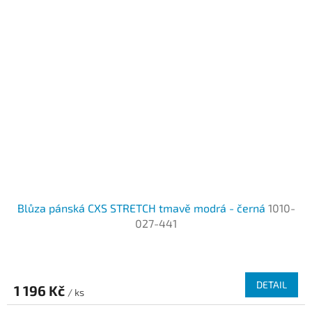
Blůza pánská CXS STRETCH tmavě modrá - černá
1010-
027-441
DETAIL
1 196 Kč
/ ks