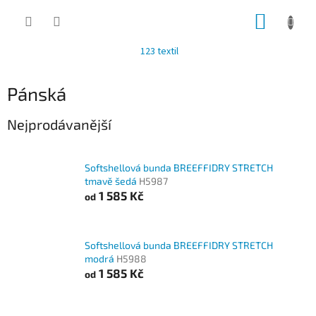
Přejít
NÁKUP
na
obsah
KOŠÍK
123 textil
Pánská
Nejprodávanější
Softshellová bunda BREEFFIDRY STRETCH
tmavě šedá
H5987
1 585 Kč
od
Softshellová bunda BREEFFIDRY STRETCH
modrá
H5988
1 585 Kč
od