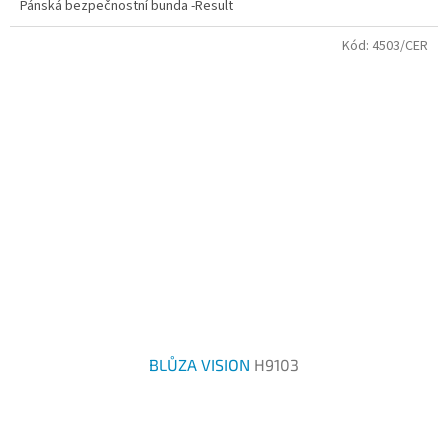
Pánská bezpečnostní bunda -Result
z
5
Kód:
4503/CER
hvězdiček.
BLŮZA VISION
H9103