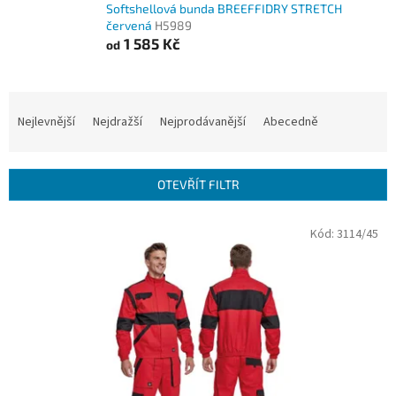
Softshellová bunda BREEFFIDRY STRETCH
červená
H5989
1 585 Kč
od
Ř
a
Nejlevnější
Nejdražší
Nejprodávanější
Abecedně
z
e
n
OTEVŘÍT FILTR
í
p
V
Kód:
3114/45
r
ý
o
p
d
i
u
s
k
p
t
r
ů
o
d