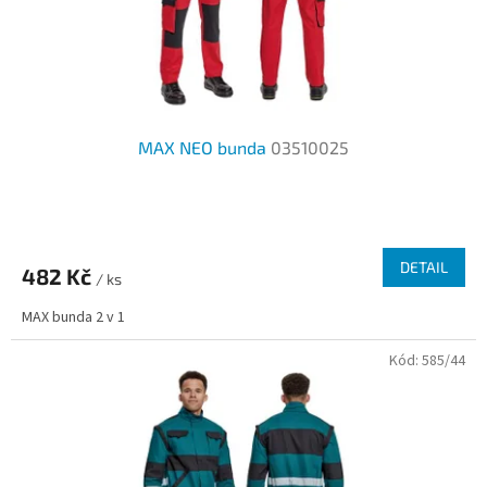
u
k
t
ů
MAX NEO bunda
03510025
Průměrné
hodnocení
produktu
DETAIL
482 Kč
je
/ ks
4,0
MAX bunda 2 v 1
z
5
Kód:
585/44
hvězdiček.