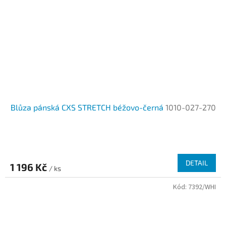
Blůza pánská CXS STRETCH béžovo-černá
1010-027-270
DETAIL
1 196 Kč
/ ks
Kód:
7392/WHI