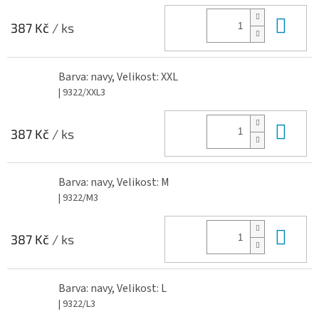
Do 
387 Kč
/ ks
Barva: navy, Velikost: XXL
| 9322/XXL3
Do 
387 Kč
/ ks
Barva: navy, Velikost: M
| 9322/M3
Do 
387 Kč
/ ks
Barva: navy, Velikost: L
| 9322/L3