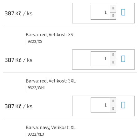
Do 
387 Kč
/ ks
Barva: red, Velikost: XS
| 9322/XS
Do 
387 Kč
/ ks
Barva: red, Velikost: 3XL
| 9322/WHI
Do 
387 Kč
/ ks
Barva: navy, Velikost: XL
| 9322/XL3