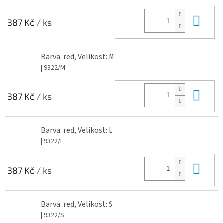
Do 
387 Kč
/ ks
Barva: red, Velikost: M
| 9322/M
Do 
387 Kč
/ ks
Barva: red, Velikost: L
| 9322/L
Do 
387 Kč
/ ks
Barva: red, Velikost: S
| 9322/S