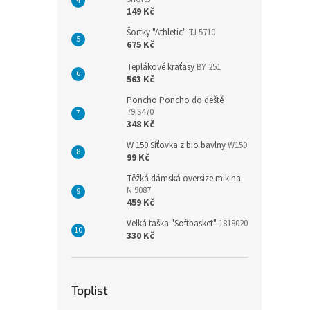
149 Kč
Šortky "Athletic"
TJ 5710
675 Kč
Teplákové kraťasy
BY 251
563 Kč
Poncho Poncho do deště
79.S470
348 Kč
W 150 Síťovka z bio bavlny
W150
99 Kč
Těžká dámská oversize mikina
N 9087
459 Kč
Velká taška "Softbasket"
1818020
330 Kč
Toplist