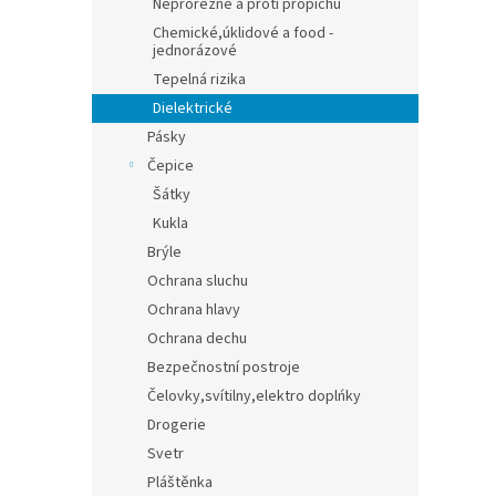
Neprořezné a proti propichu
Chemické,úklidové a food -
jednorázové
Tepelná rizika
Dielektrické
Pásky
Čepice
Šátky
Kukla
Brýle
Ochrana sluchu
Ochrana hlavy
Ochrana dechu
Bezpečnostní postroje
Čelovky,svítilny,elektro doplńky
Drogerie
Svetr
Pláštěnka