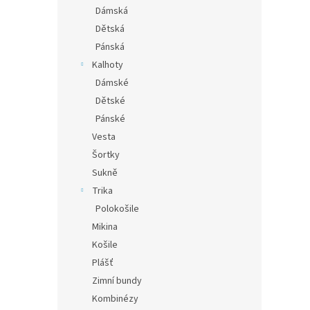
n
Dámská
e
Dětská
l
Pánská
Kalhoty
Dámské
Dětské
Pánské
Vesta
Šortky
Sukně
Trika
Polokošile
Mikina
Košile
Plášť
Zimní bundy
Kombinézy