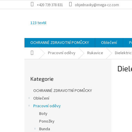
Přejít
+420 739 378 831
objednavky@mega-cz.com
na
obsah
123 textil
OCHRANNÉ ZDRAVOTNÍ POMŮCKY
Oblečení
P
Domů
Pracovní oděvy
Rukavice
Dielektri
P
Diel
o
Přeskočit
s
Kategorie
kategorie
t
r
OCHRANNÉ ZDRAVOTNÍ POMŮCKY
a
Oblečení
n
Pracovní oděvy
n
í
Boty
p
Ponožky
a
Bunda