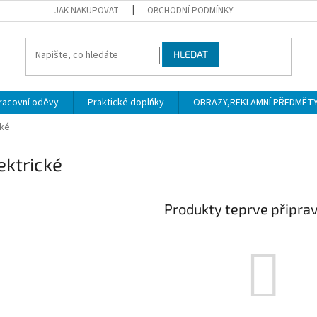
JAK NAKUPOVAT
OBCHODNÍ PODMÍNKY
HLEDAT
racovní oděvy
Praktické doplňky
OBRAZY,REKLAMNÍ PŘEDMĚTY a
cké
ektrické
Produkty teprve připra