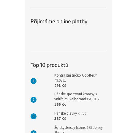
Přijímáme online platby
Top 10 produktů
Kontrastní tričko Cooltex®
43.0991
291 Kč
Pánské sportovní kraťasy s
vnitřními kalhotami
PA 1032
566 Kč
Pánské plavky
K 760
387 Kč
Šortky Jersey
Iconic 195 Jersey
Shorts