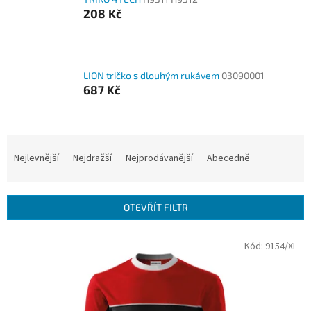
208 Kč
LION tričko s dlouhým rukávem
03090001
687 Kč
Ř
a
Nejlevnější
Nejdražší
Nejprodávanější
Abecedně
z
e
n
OTEVŘÍT FILTR
í
p
V
Kód:
9154/XL
r
ý
o
p
d
i
u
s
k