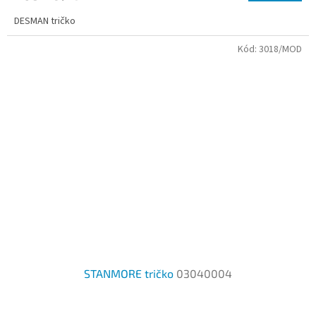
2,7
DESMAN tričko
z
5
Kód:
3018/MOD
hvězdiček.
STANMORE tričko
03040004