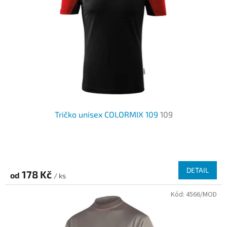
p
t
r
ů
o
d
u
k
t
ů
Tričko unisex COLORMIX 109
109
DETAIL
178 Kč
od
/ ks
Kód:
4566/MOD