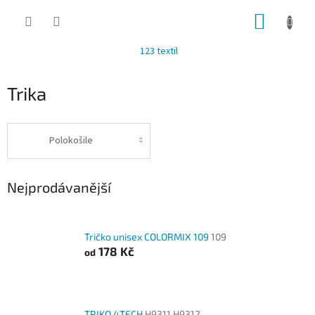
Přejít
NÁKUP
na
obsah
KOŠÍK
123 textil
Trika
Polokošile
Nejprodávanější
Tričko unisex COLORMIX 109
109
178 Kč
od
TRIKO 4TECH
H9311 H9312