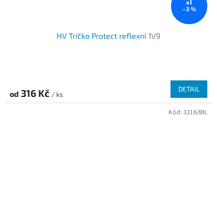
až
–3 %
HV Tričko Protect reflexní
1V9
Průměrné
hodnocení
produktu
DETAIL
316 Kč
od
je
/ ks
3,3
Kód:
3216/BIL
z
5
hvězdiček.