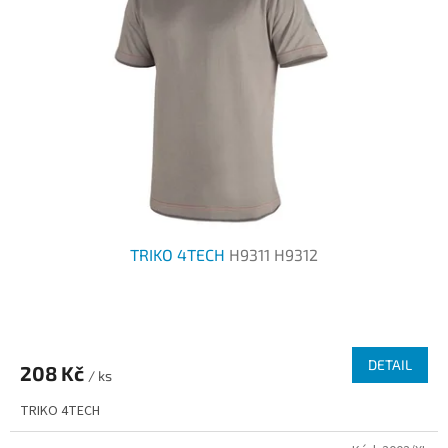
TRIKO 4TECH
H9311 H9312
Průměrné
hodnocení
produktu
DETAIL
208 Kč
je
/ ks
2,0
TRIKO 4TECH
z
5