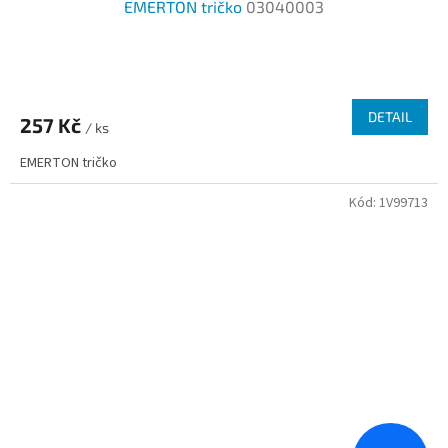
EMERTON tričko
03040003
Průměrné
hodnocení
produktu
DETAIL
257 Kč
je
/ ks
3,3
EMERTON tričko
z
5
Kód:
1V99713
hvězdiček.