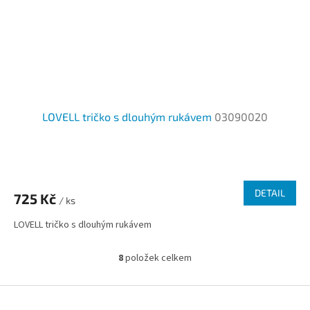
LOVELL tričko s dlouhým rukávem
03090020
Průměrné
hodnocení
produktu
DETAIL
725 Kč
je
/ ks
2,0
LOVELL tričko s dlouhým rukávem
z
5
hvězdiček.
8
položek celkem
O
v
l
Z
á
á