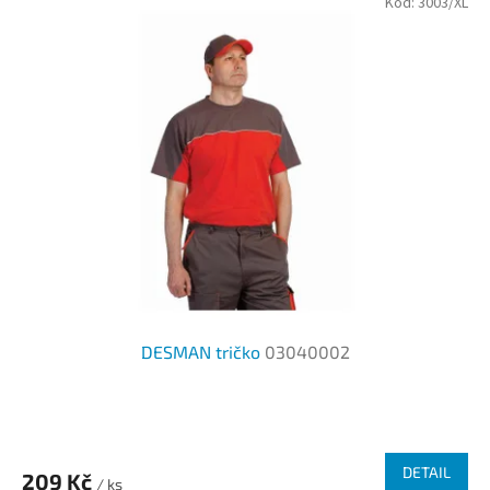
Kód:
3003/XL
hvězdiček.
DESMAN tričko
03040002
Průměrné
hodnocení
produktu
DETAIL
209 Kč
je
/ ks