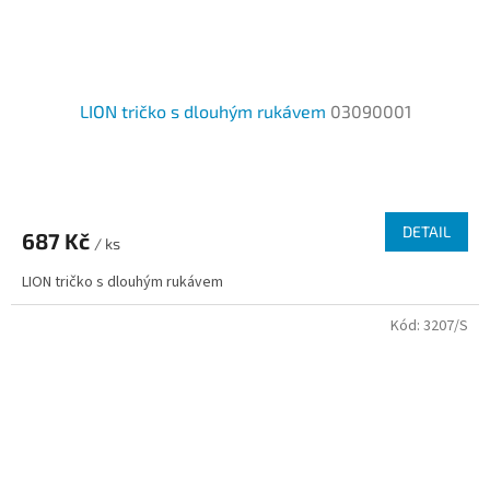
LION tričko s dlouhým rukávem
03090001
Průměrné
hodnocení
produktu
DETAIL
687 Kč
je
/ ks
2,7
LION tričko s dlouhým rukávem
z
5
Kód:
3207/S
hvězdiček.