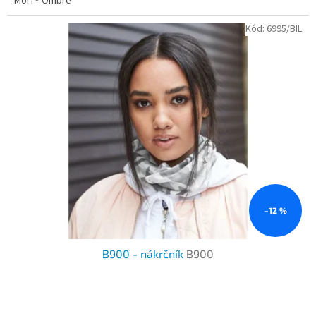
Morf® Ombré
Kód:
6995/BIL
–12 %
B900 - nákrčník
B900