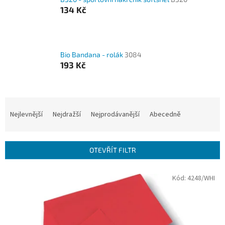
134 Kč
Bio Bandana - rolák
3084
193 Kč
Ř
a
Nejlevnější
Nejdražší
Nejprodávanější
Abecedně
z
e
n
OTEVŘÍT FILTR
í
p
V
Kód:
4248/WHI
r
ý
o
p
d
i
u
s
k