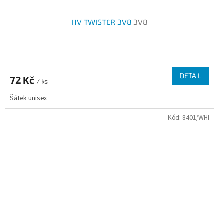
HV TWISTER 3V8
3V8
Průměrné
hodnocení
produktu
DETAIL
72 Kč
je
/ ks
2,5
Šátek unisex
z
5
Kód:
8401/WHI
hvězdiček.