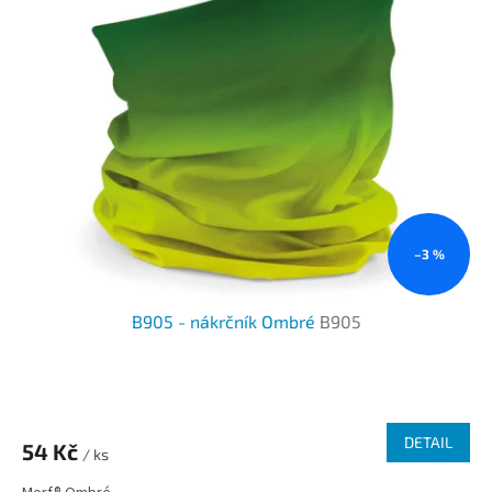
–3 %
B905 - nákrčník Ombré
B905
DETAIL
54 Kč
/ ks