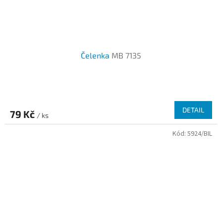
Čelenka
MB 7135
DETAIL
79 Kč
/ ks
Kód:
5924/BIL