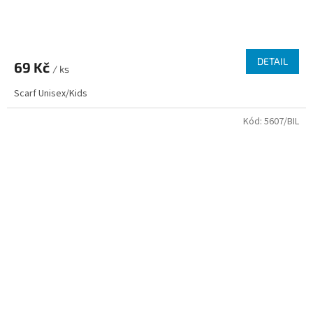
Průměrné
hodnocení
produktu
DETAIL
69 Kč
je
/ ks
4,3
Scarf Unisex/Kids
z
5
Kód:
5607/BIL
hvězdiček.