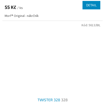
DETAIL
55 Kč
/ ks
Morf® Original - nákrčník
Kód:
5613/BIL
TWISTER 328
328