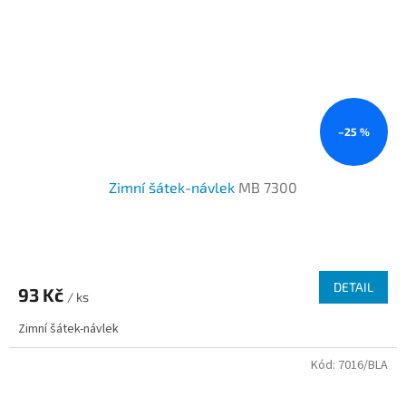
–25 %
Zimní šátek-návlek
MB 7300
DETAIL
93 Kč
/ ks
Zimní šátek-návlek
Kód:
7016/BLA