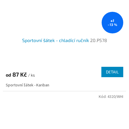
až
–13 %
Sportovní šátek - chladící ručník
20.P578
Průměrné
hodnocení
produktu
DETAIL
87 Kč
od
je
/ ks
4,0
Sportovní šátek - Kariban
z
5
Kód:
4320/WHI
hvězdiček.