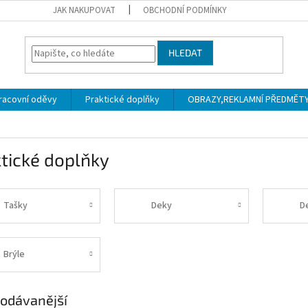
JAK NAKUPOVAT
OBCHODNÍ PODMÍNKY
HLEDAT
racovní oděvy
Praktické doplňky
OBRAZY,REKLAMNÍ PŘEDMĚTY a
tické doplňky
Tašky
Deky
D
Brýle
odávanější