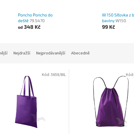
Poncho Poncho do
W 150 Síťovka z b
deště
79.S470
bavlny
W150
348 Kč
99 Kč
od
nější
Nejdražší
Nejprodávanější
Abecedně
Kód:
5658/BIL
Kód