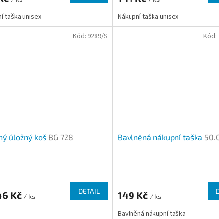
2,7
í taška unisex
Nákupní taška unisex
z
5
Kód:
9289/S
Kód:
ček.
hvězdiček.
ný úložný koš
BG 728
Bavlněná nákupní taška
50.
Průměrné
hodnocení
produktu
DETAIL
46 Kč
149 Kč
/ ks
je
/ ks
4,0
Bavlněná nákupní taška
z