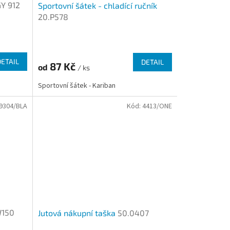
Y 912
Sportovní šátek - chladící ručník
20.P578
Průměrné
hodnocení
produktu
DETAIL
DETAIL
87 Kč
od
je
/ ks
4,0
Sportovní šátek - Kariban
z
5
9304/BLA
Kód:
4413/ONE
hvězdiček.
150
Jutová nákupní taška
50.0407