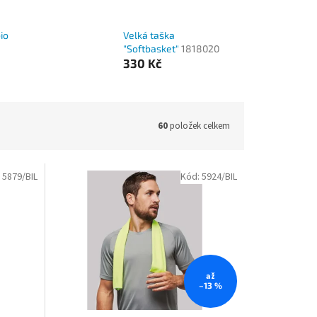
io
Velká taška
"Softbasket"
1818020
330 Kč
60
položek celkem
:
5879/BIL
Kód:
5924/BIL
až
–13 %