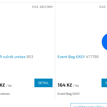
5
Kód:
4452/WHI
Kód:
hvězdiček.
 ručník unisex
903
Event Bag EASY
47.7790
rné
Průměrné
cení
hodnocení
ktu
produktu
DETAIL
 Kč
164 Kč
/ ks
je
/ ks
4,3
 unisex
Event Bag EASY
z
5
ček.
hvězdiček.