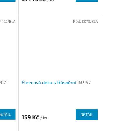
4425/BLA
Kód:
8073/BLA
0671
Fleecová deka s třásněmi
JN 957
DETAIL
DETAIL
159 Kč
/ ks