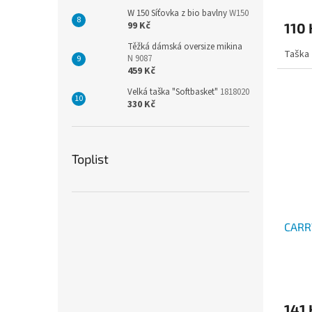
hodno
W 150 Síťovka z bio bavlny
W150
produ
99 Kč
110
je
2,7
Těžká dámská oversize mikina
Taška 
z
N 9087
5
459 Kč
hvězdi
Velká taška "Softbasket"
1818020
330 Kč
Toplist
CARR
Průmě
hodno
produ
141
je