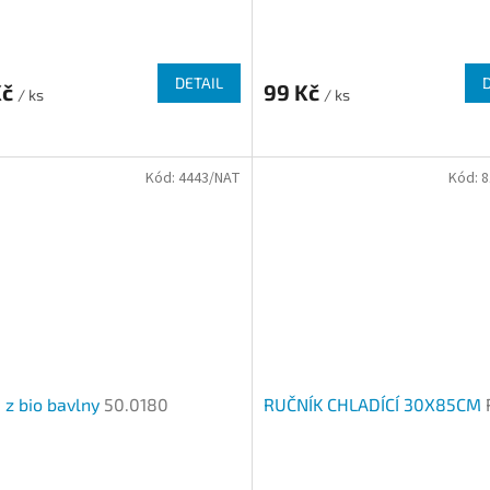
DETAIL
Kč
99 Kč
/ ks
/ ks
Kód:
4443/NAT
Kód:
8
 z bio bavlny
50.0180
RUČNÍK CHLADÍCÍ 30X85CM
rné