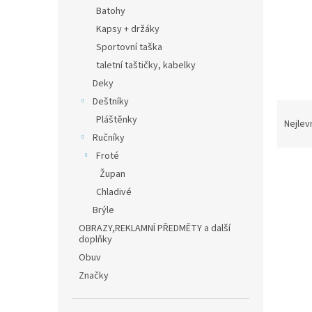
n
Batohy
e
Kapsy + držáky
l
Sportovní taška
taletní taštičky, kabelky
Deky
Deštníky
Ř
Pláštěnky
a
Nejlev
z
Ručníky
e
Froté
V
n
Župan
ý
í
Chladivé
p
p
Brýle
i
r
s
OBRAZY,REKLAMNÍ PŘEDMĚTY a další
o
doplňky
p
d
Obuv
r
u
o
k
Značky
d
t
u
ů