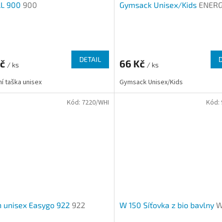
L 900
900
Gymsack Unisex/Kids
ENERG
rné
Průměrné
cení
hodnocení
ktu
produktu
DETAIL
Kč
66 Kč
/ ks
je
/ ks
3,7
í taška unisex
Gymsack Unisex/Kids
z
5
Kód:
7220/WHI
Kód:
ček.
hvězdiček.
h unisex Easygo 922
922
W 150 Síťovka z bio bavlny
W