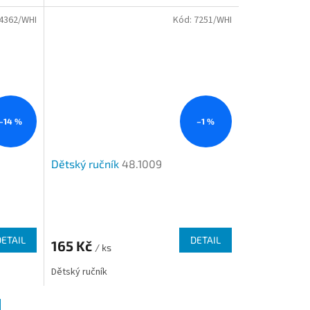
4362/WHI
Kód:
7251/WHI
–14 %
–1 %
Dětský ručník
48.1009
DETAIL
DETAIL
165 Kč
/ ks
Dětský ručník