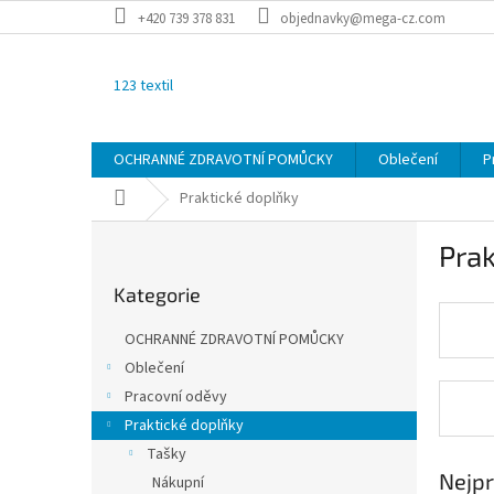
Přejít
+420 739 378 831
objednavky@mega-cz.com
na
obsah
123 textil
OCHRANNÉ ZDRAVOTNÍ POMŮCKY
Oblečení
P
Domů
Praktické doplňky
P
Prak
o
Přeskočit
s
Kategorie
kategorie
t
r
OCHRANNÉ ZDRAVOTNÍ POMŮCKY
a
Oblečení
n
Pracovní oděvy
n
í
Praktické doplňky
p
Tašky
a
Nejpr
Nákupní