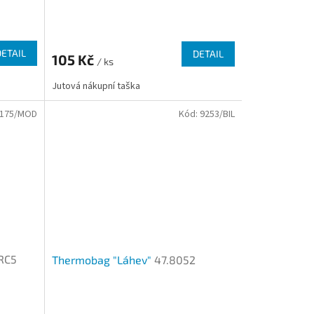
Průměrné
hodnocení
produktu
DETAIL
DETAIL
105 Kč
je
/ ks
3,6
Jutová nákupní taška
z
5
175/MOD
Kód:
9253/BIL
hvězdiček.
RC5
Thermobag "Láhev"
47.8052