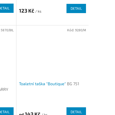
DETAIL
DETAIL
123 Kč
/ ks
:
5870/BIL
Kód:
9280/M
Toaletní taška "Boutique"
BG 751
ARRY
DETAIL
DETAIL
143 Kč
od
/ ks