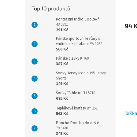
Top 10 produktů
Kontrastní tričko Cooltex®
43.0991
94 
291 Kč
Pánské sportovní kraťasy s
vnitřními kalhotami
PA 1032
566 Kč
Pánské plavky
K 760
387 Kč
Šortky Jersey
Iconic 195 Jersey
Shorts
149 Kč
Šortky "Athletic"
TJ 5710
675 Kč
Teplákové kraťasy
BY 251
Taška
563 Kč
Poncho Poncho do deště
79.S470
Průmě
348 Kč