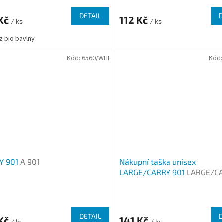
cení
ktu
DETAIL
 Kč
112 Kč
/ ks
/ ks
z bio bavlny
Kód:
6560/WHI
Kód
ček.
Y 901
A 901
Nákupní taška unisex
LARGE/CARRY 901
LARGE/C
901
rné
Průměrné
cení
hodnocení
ktu
produktu
DETAIL
 Kč
141 Kč
/ ks
je
/ ks