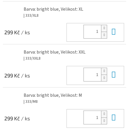
Barva: bright blue, Velikost: XL
| 333/XL8
Do 
299 Kč
/ ks
Barva: bright blue, Velikost: XXL
| 333/XXL8
Do 
299 Kč
/ ks
Barva: bright blue, Velikost: M
| 333/M8
Do 
299 Kč
/ ks