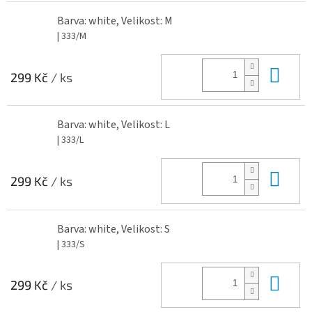
Barva: white, Velikost: M
| 333/M
Do 
299 Kč
/ ks
Barva: white, Velikost: L
| 333/L
Do 
299 Kč
/ ks
Barva: white, Velikost: S
| 333/S
Do 
299 Kč
/ ks