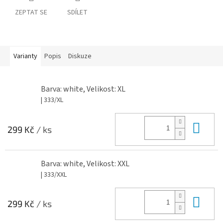
ZEPTAT SE
SDÍLET
Varianty
Popis
Diskuze
Barva: white, Velikost: XL
| 333/XL
Do 
299 Kč
/ ks
Barva: white, Velikost: XXL
| 333/XXL
Do 
299 Kč
/ ks