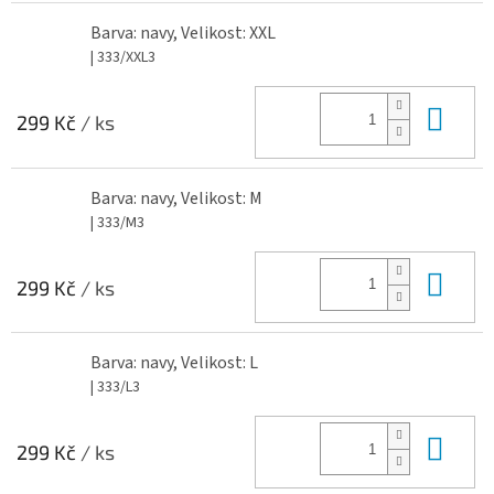
Barva: navy, Velikost: XXL
| 333/XXL3
Do 
299 Kč
/ ks
Barva: navy, Velikost: M
| 333/M3
Do 
299 Kč
/ ks
Barva: navy, Velikost: L
| 333/L3
Do 
299 Kč
/ ks