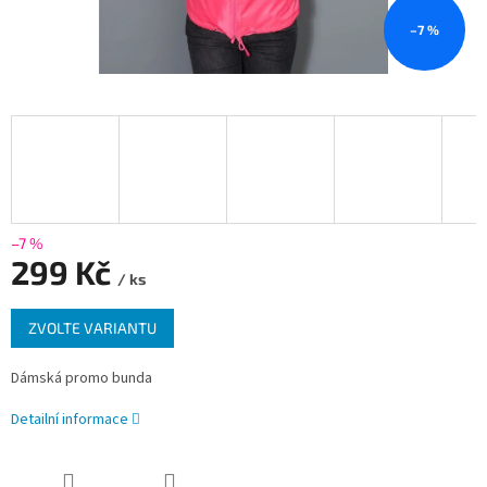
–7 %
–7 %
299 Kč
/ ks
Měrná
ZVOLTE VARIANTU
cena:
Dámská promo bunda
Detailní informace