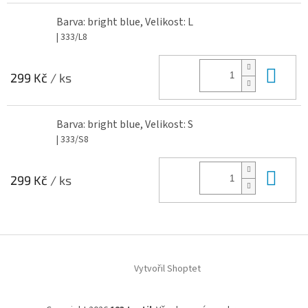
Barva: bright blue, Velikost: L
| 333/L8
Do 
299 Kč
/ ks
Barva: bright blue, Velikost: S
| 333/S8
Do 
299 Kč
/ ks
Z
á
Vytvořil Shoptet
p
a
t