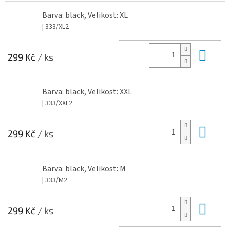
Barva: black, Velikost: XL
| 333/XL2
Do 
299 Kč
/ ks
Barva: black, Velikost: XXL
| 333/XXL2
Do 
299 Kč
/ ks
Barva: black, Velikost: M
| 333/M2
Do 
299 Kč
/ ks