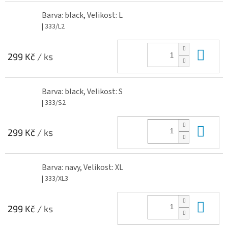
Barva: black, Velikost: L
| 333/L2
Do 
299 Kč
/ ks
Barva: black, Velikost: S
| 333/S2
Do 
299 Kč
/ ks
Barva: navy, Velikost: XL
| 333/XL3
Do 
299 Kč
/ ks