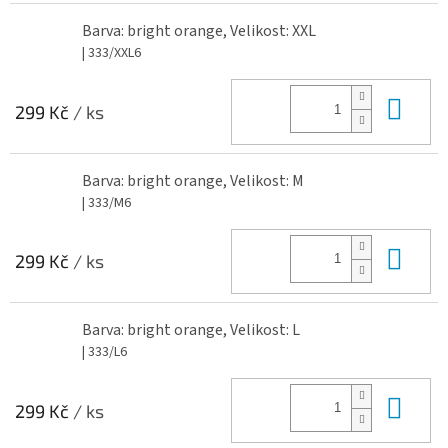
Barva: bright orange, Velikost: XXL
| 333/XXL6
Do 
299 Kč
/ ks
Barva: bright orange, Velikost: M
| 333/M6
Do 
299 Kč
/ ks
Barva: bright orange, Velikost: L
| 333/L6
Do 
299 Kč
/ ks