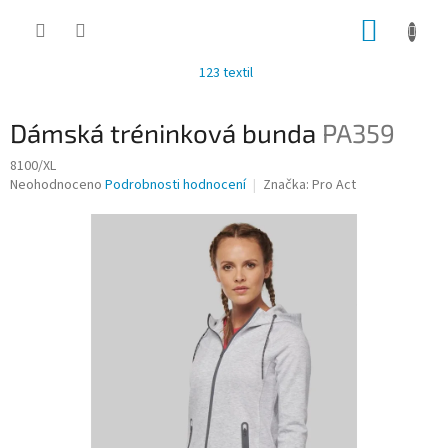
Přejít
NÁKUP
na
obsah
KOŠÍK
123 textil
Dámská tréninková bunda
PA359
8100/XL
Průměrné
Neohodnoceno
Podrobnosti hodnocení
Značka:
Pro Act
hodnocení
produktu
je
0,0
z
5
hvězdiček.