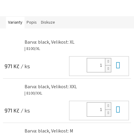
Varianty
Popis
Diskuze
Barva: black, Velikost: XL
| 8100/XL
Do 
971 Kč
/ ks
Barva: black, Velikost: XXL
| 8100/XXL
Do 
971 Kč
/ ks
Barva: black, Velikost: M