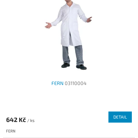
FERN
03110004
Průměrné
hodnocení
produktu
DETAIL
642 Kč
je
/ ks
3,0
FERN
z