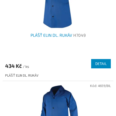
u
k
t
ů
PLÁŠŤ ELIN DL. RUKÁV
H7049
Průměrné
hodnocení
produktu
DETAIL
434 Kč
je
/ ks
2,7
PLÁŠŤ ELIN DL. RUKÁV
z
5
Kód:
4659/BIL
hvězdiček.