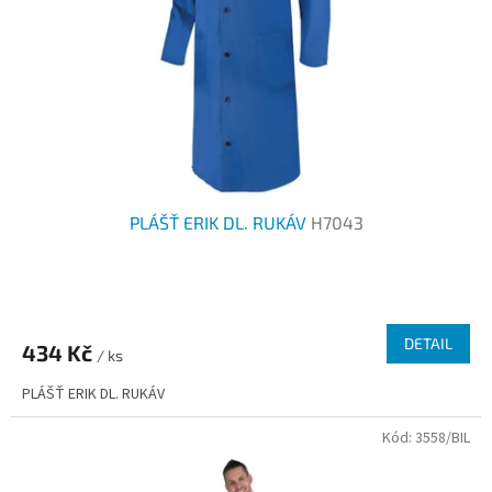
PLÁŠŤ ERIK DL. RUKÁV
H7043
Průměrné
hodnocení
produktu
DETAIL
434 Kč
je
/ ks
3,3
PLÁŠŤ ERIK DL. RUKÁV
z
5
Kód:
3558/BIL
hvězdiček.