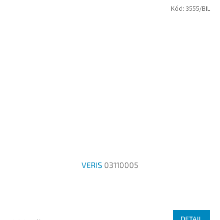
5
Kód:
3555/BIL
hvězdiček.
VERIS
03110005
Průměrné
hodnocení
produktu
DETAIL