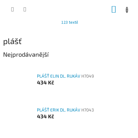
Přejít
NÁKUP
na
obsah
KOŠÍK
123 textil
plášť
Nejprodávanější
PLÁŠŤ ELIN DL. RUKÁV
H7049
434 Kč
PLÁŠŤ ERIK DL. RUKÁV
H7043
434 Kč