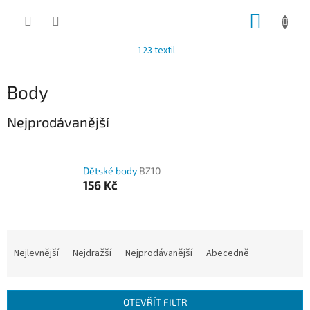
Přejít
NÁKUP
na
obsah
KOŠÍK
123 textil
Body
Nejprodávanější
Dětské body
BZ10
156 Kč
Ř
a
Nejlevnější
Nejdražší
Nejprodávanější
Abecedně
z
e
n
OTEVŘÍT FILTR