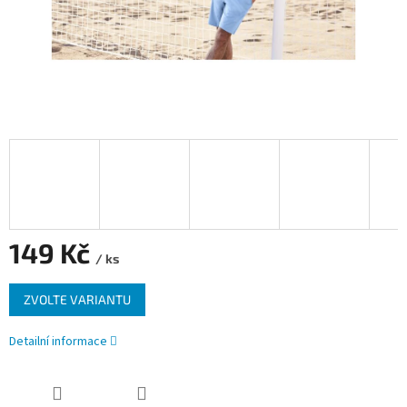
149 Kč
/ ks
Měrná
ZVOLTE VARIANTU
cena:
Detailní informace