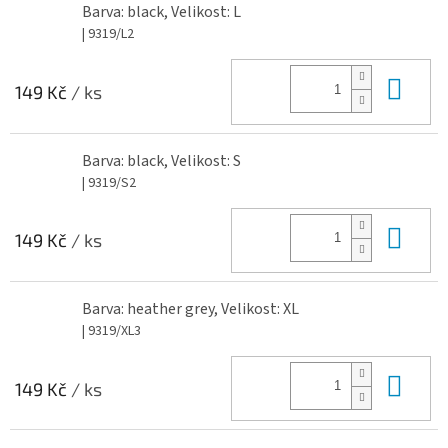
Barva: black, Velikost: L
| 9319/L2
Do 
149 Kč
/ ks
Barva: black, Velikost: S
| 9319/S2
Do 
149 Kč
/ ks
Barva: heather grey, Velikost: XL
| 9319/XL3
Do 
149 Kč
/ ks