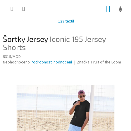
Přejít
NÁKUP
na
obsah
KOŠÍK
123 textil
Šortky Jersey
Iconic 195 Jersey
Shorts
9319/MOD
Průměrné
Neohodnoceno
Podrobnosti hodnocení
Značka:
Fruit of the Loom
hodnocení
produktu
je
0,0
z
5
hvězdiček.