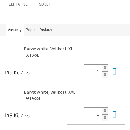
ZEPTAT SE
SDÍLET
Varianty
Popis
Diskuze
Barva: white, Velikost: XL
| 9319/XL
Do 
149 Kč
/ ks
Barva: white, Velikost: XXL
| 9319/XXL
Do 
149 Kč
/ ks