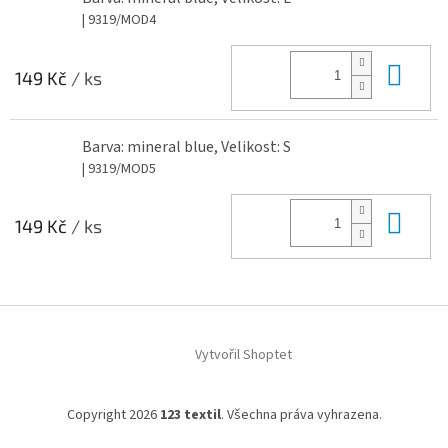
| 9319/MOD4
Do 
149 Kč
/ ks
Barva: mineral blue, Velikost: S
| 9319/MOD5
Do 
149 Kč
/ ks
Z
á
Vytvořil Shoptet
p
a
t
Copyright 2026
123 textil
. Všechna práva vyhrazena.
í