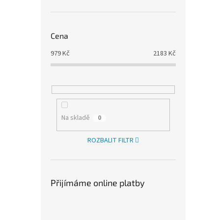
Cena
979
Kč
2183
Kč
Na skladě
0
ROZBALIT FILTR
Přijímáme online platby