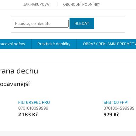
JAK NAKUPOVAT
OBCHODNÍ PODMÍNKY
HLEDAT
racovní oděvy
Praktické doplňky
OBRAZY,REKLAMNÍ PŘEDMĚTY a
rana dechu
odávanější
FILTERSPEC PRO
SH3 100 FFP1
0701010099999
0701004599999
2 183 Kč
979 Kč