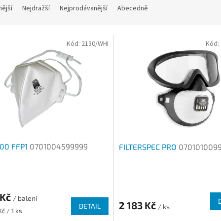
nější
Nejdražší
Nejprodávanější
Abecedně
Kód:
2130/WHI
Kód:
100 FFP1
0701004599999
FILTERSPEC PRO
070101009
rné
Průměrné
cení
hodnocení
 Kč
ktu
produktu
/ balení
2 183 Kč
DETAIL
je
/ ks
č / 1 ks
4,0