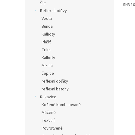
z
Šle
SH3 10
5
Reflexní oděvy
hvězdi
Vesta
Bunda
Kalhoty
Plášť
Trika
Kalhoty
Mikina
čepice
reflexní dolňky
reflexni batohy
Rukavice
Kožené kombinované
Máčené
Textilní
Povrstvené