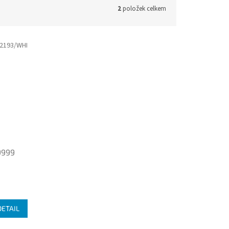
2
položek celkem
2193/WHI
9999
DETAIL