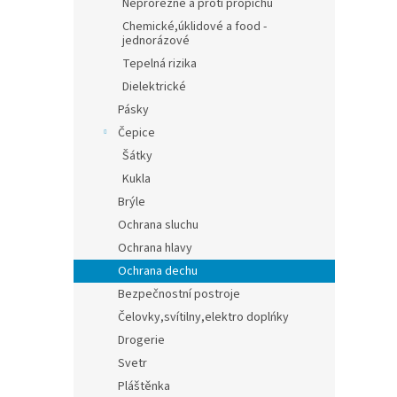
Neprořezné a proti propichu
Chemické,úklidové a food -
jednorázové
Tepelná rizika
Dielektrické
Pásky
Čepice
Šátky
Kukla
Brýle
Ochrana sluchu
Ochrana hlavy
Ochrana dechu
Bezpečnostní postroje
Čelovky,svítilny,elektro doplńky
Drogerie
Svetr
Pláštěnka