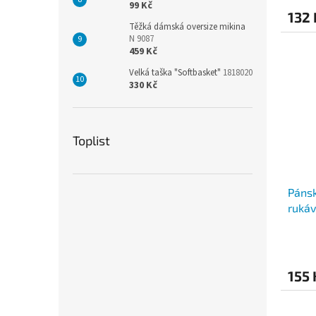
99 Kč
132
Těžká dámská oversize mikina
N 9087
459 Kč
Velká taška "Softbasket"
1818020
330 Kč
Toplist
Pánsk
ruká
155