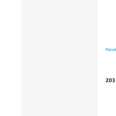
Pánsk
203