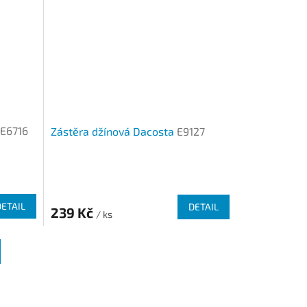
E6716
Zástěra džínová Dacosta
E9127
DETAIL
DETAIL
239 Kč
/ ks