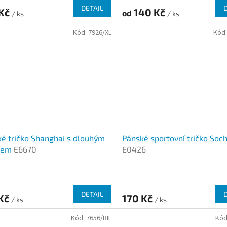
DETAIL
 Kč
140 Kč
od
/ ks
/ ks
Kód:
7926/XL
Kód
é tričko Shanghai s dlouhým
Pánské sportovní tričko Soch
vem
E6670
E0426
DETAIL
 Kč
170 Kč
/ ks
/ ks
Kód:
7656/BIL
Kód