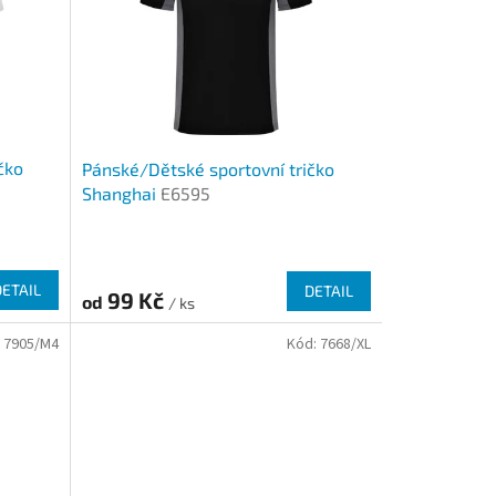
čko
Pánské/Dětské sportovní tričko
Shanghai
E6595
DETAIL
DETAIL
99 Kč
od
/ ks
:
7905/M4
Kód:
7668/XL