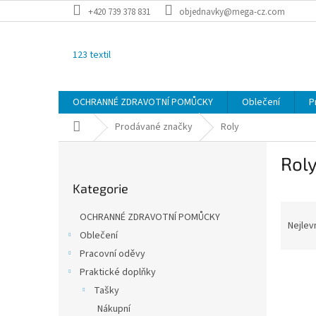
Přejít
+420 739 378 831
objednavky@mega-cz.com
na
obsah
123 textil
OCHRANNÉ ZDRAVOTNÍ POMŮCKY
Oblečení
P
Domů
Prodávané značky
Roly
P
Rol
o
Přeskočit
s
Kategorie
kategorie
t
Ř
r
OCHRANNÉ ZDRAVOTNÍ POMŮCKY
a
a
Nejlev
Oblečení
z
n
Pracovní oděvy
e
n
V
n
í
Praktické doplňky
ý
í
p
Tašky
p
p
a
Nákupní