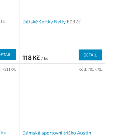
tti
Dětské šortky Nelly
E0322
DETAIL
DETAIL
118 Kč
/ ks
:
7911/XL
Kód:
7917/XL
čko
Dámské sportovní tričko Austin