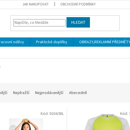
JAK NAKUPOVAT
OBCHODNÍ PODMÍNKY
HLEDAT
racovní oděvy
Praktické doplňky
OBRAZY,REKLAMNÍ PŘEDMĚTY a
y
nější
Nejdražší
Nejprodávanější
Abecedně
Kód:
9204/BIL
Kód: