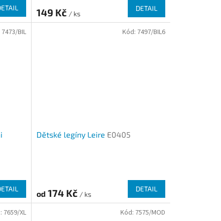
DETAIL
DETAIL
149 Kč
/ ks
:
7473/BIL
Kód:
7497/BIL6
i
Dětské legíny Leire
E0405
DETAIL
DETAIL
174 Kč
od
/ ks
:
7659/XL
Kód:
7575/MOD