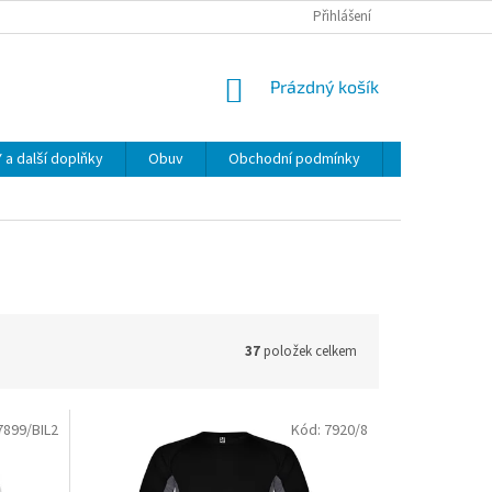
Přihlášení
NÁKUPNÍ
Prázdný košík
KOŠÍK
 další doplňky
Obuv
Obchodní podmínky
Napište nám
37
položek celkem
7899/BIL2
Kód:
7920/8