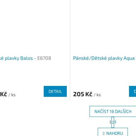
é plavky Balos -
E6708
Pánské/Dětské plavky Aqua
DETAIL
 Kč
205 Kč
/ ks
/ ks
NAČÍST 18 DALŠÍCH
S
1
3
O
t
r
v
NAHORU
á