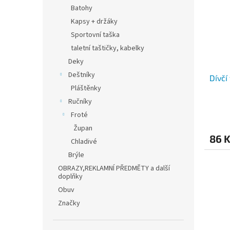
i
r
n
Batohy
s
o
e
Kapsy + držáky
p
d
l
r
u
Sportovní taška
o
k
taletní taštičky, kabelky
d
t
Deky
u
ů
Deštníky
Dívčí
k
Pláštěnky
t
ů
Ručníky
Froté
Župan
86 
Chladivé
Brýle
OBRAZY,REKLAMNÍ PŘEDMĚTY a další
doplňky
Obuv
Značky