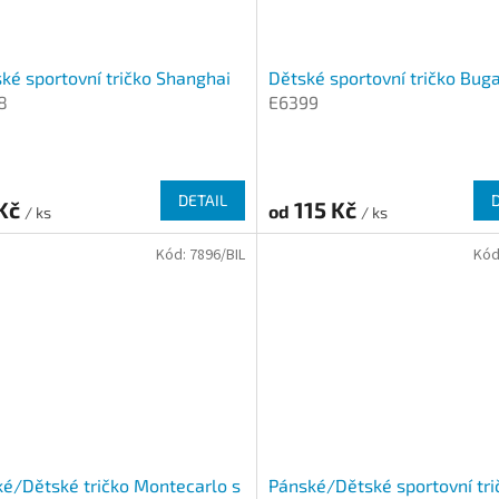
é sportovní tričko Shanghai
Dětské sportovní tričko Buga
8
E6399
DETAIL
 Kč
115 Kč
od
/ ks
/ ks
Kód:
7896/BIL
Kód
é/Dětské tričko Montecarlo s
Pánské/Dětské sportovní tri