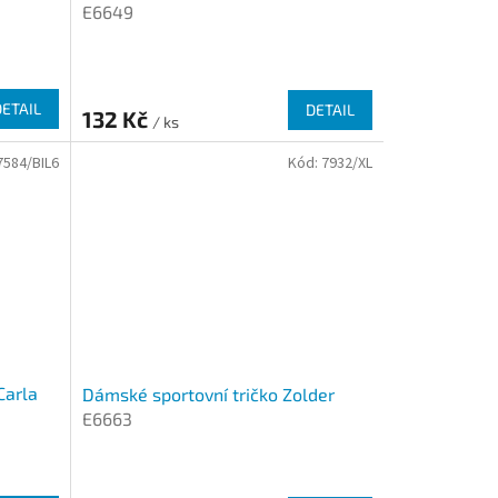
E6649
DETAIL
DETAIL
132 Kč
/ ks
7584/BIL6
Kód:
7932/XL
Carla
Dámské sportovní tričko Zolder
E6663