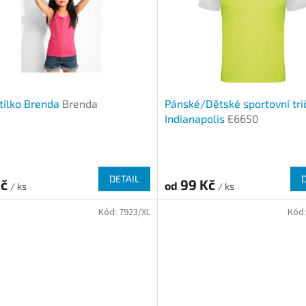
 tílko Brenda
Brenda
Pánské/Dětské sportovní tri
Indianapolis
E6650
DETAIL
Kč
99 Kč
od
/ ks
/ ks
Kód:
7923/XL
Kód