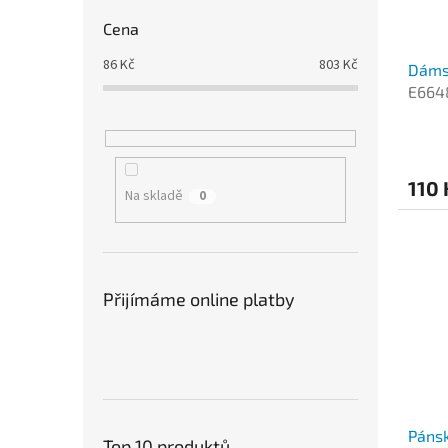
Cena
86
Kč
803
Kč
Dámsk
E664
110
Na skladě
0
Přijímáme online platby
Pánsk
Top 10 produktů