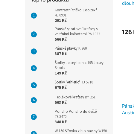
dlou
Kontrastní tričko Cooltex®
43.0991
291 Kč
Pánské sportovní kraťasy s
126
vnitřními kalhotami
PA 1032
566 Kč
Pánské plavky
K 760
387 Kč
Šortky Jersey
Iconic 195 Jersey
Shorts
149 Kč
Šortky "Athletic"
TJ 5710
675 Kč
Teplákové kraťasy
BY 251
563 Kč
Pánsk
Poncho Poncho do deště
Aust
79.S470
348 Kč
W 150 Síťovka z bio bavlny
W150