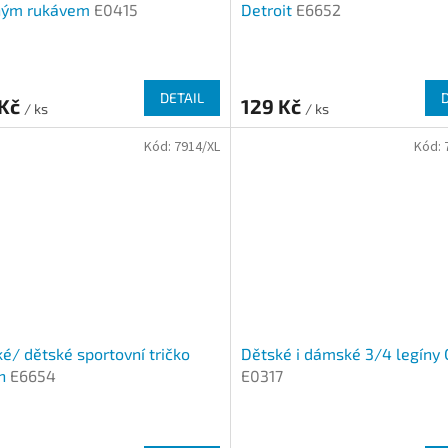
hým rukávem
E0415
Detroit
E6652
DETAIL
 Kč
129 Kč
/ ks
/ ks
Kód:
7914/XL
Kód:
é/ dětské sportovní tričko
Dětské i dámské 3/4 legíny 
in
E6654
E0317