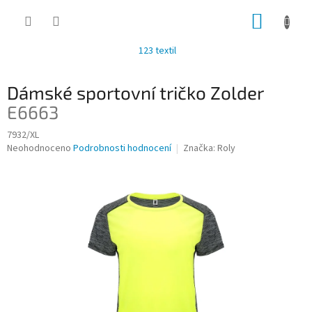
Přejít
NÁKUP
na
obsah
KOŠÍK
123 textil
Dámské sportovní tričko Zolder
E6663
7932/XL
Průměrné
Neohodnoceno
Podrobnosti hodnocení
Značka:
Roly
hodnocení
produktu
je
0,0
z
5
hvězdiček.