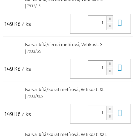
| 7932/L5
Do 
149 Kč
/ ks
Barva: bílá/černá melírová, Velikost: S
| 7932/S5
Do 
149 Kč
/ ks
Barva: bílá/koral melírová, Velikost: XL
| 7932/XL6
Do 
149 Kč
/ ks
Barva: bílá/koral melírová, Velikost: XXL