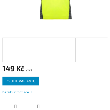
149 Kč
/ ks
Měrná
ZVOLTE VARIANTU
cena:
Detailní informace