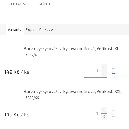
ZEPTAT SE
SDÍLET
Varianty
Popis
Diskuze
Barva: tyrkysová/tyrkysová melírová, Velikost: XL
| 7932/XL
Do 
149 Kč
/ ks
Barva: tyrkysová/tyrkysová melírová, Velikost: XXL
| 7932/XXL
Do 
149 Kč
/ ks