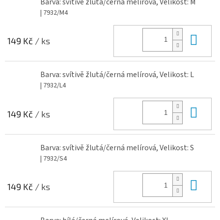
Barva: svítivě žlutá/černá melírová, Velikost: M
| 7932/M4
Do 
149 Kč
/ ks
Barva: svítivě žlutá/černá melírová, Velikost: L
| 7932/L4
Do 
149 Kč
/ ks
Barva: svítivě žlutá/černá melírová, Velikost: S
| 7932/S4
Do 
149 Kč
/ ks