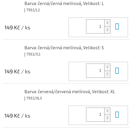
Barva: černá/černá melírová, Velikost: L
| 7932/L2
Do 
149 Kč
/ ks
Barva: černá/černá melírová, Velikost: S
| 7932/S2
Do 
149 Kč
/ ks
Barva: červená/červená melírová, Velikost: XL
| 7932/XL3
Do 
149 Kč
/ ks