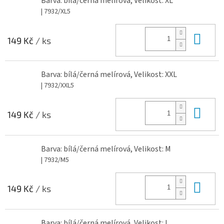
Barva: bílá/černá melírová, Velikost: XL
| 7932/XL5
Do 
149 Kč
/ ks
Barva: bílá/černá melírová, Velikost: XXL
| 7932/XXL5
Do 
149 Kč
/ ks
Barva: bílá/černá melírová, Velikost: M
| 7932/M5
Do 
149 Kč
/ ks
Barva: bílá/černá melírová, Velikost: L