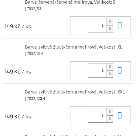
Barva: červená/červená melírová, Velikost: S
| 7932/S3
Do 
149 Kč
/ ks
Barva: svítivě žlutá/černá melírová, Velikost: XL
| 7932/XL4
Do 
149 Kč
/ ks
Barva: svítivě žlutá/černá melírová, Velikost: XXL
| 7932/XXL4
Do 
149 Kč
/ ks