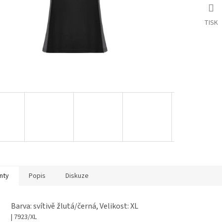
TISK
nty
Popis
Diskuze
Barva: svítivě žlutá/černá, Velikost: XL
| 7923/XL