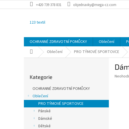
Přejít
+420 739 378 831
objednavky@mega-cz.com
na
obsah
123 textil
OCHRANNÉ ZDRAVOTNÍ POMŮCKY
Oblečení
P
Domů
Oblečení
PRO TÝMOVÉ SPORTOVCE
P
Dám
o
Přeskočit
s
Průměr
Neohod
Kategorie
kategorie
t
hodnoce
r
produkt
OCHRANNÉ ZDRAVOTNÍ POMŮCKY
a
je
Oblečení
0,0
n
z
PRO TÝMOVÉ SPORTOVCE
n
5
í
Pánské
hvězdič
p
Dámské
a
Dětské