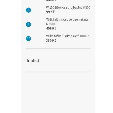
348 Kč
W 150 Síťovka z bio bavlny
W150
99 Kč
Těžká dámská oversize mikina
N 9087
459 Kč
Velká taška "Softbasket"
1818020
330 Kč
Toplist