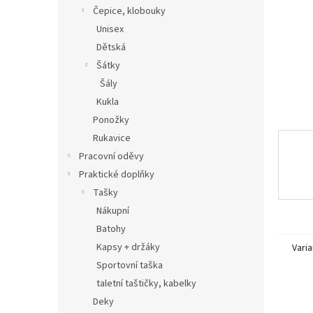
n
Čepice, klobouky
e
Unisex
l
Dětská
Šátky
Šály
Kukla
Ponožky
Rukavice
Pracovní oděvy
Praktické doplňky
Tašky
Nákupní
Batohy
Kapsy + držáky
Varia
Sportovní taška
taletní taštičky, kabelky
Deky