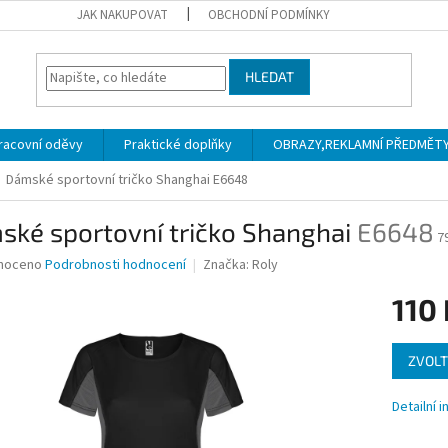
JAK NAKUPOVAT
OBCHODNÍ PODMÍNKY
HLEDAT
racovní oděvy
Praktické doplňky
OBRAZY,REKLAMNÍ PŘEDMĚTY a
Dámské sportovní tričko Shanghai
E6648
ské sportovní tričko Shanghai
E6648
7
né
noceno
Podrobnosti hodnocení
Značka:
Roly
ní
110
u
Měrná
ZVOLT
cena:
ek.
Detailní 