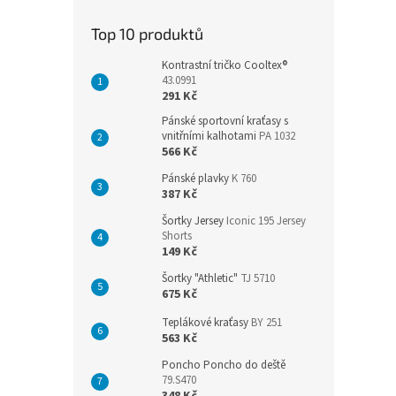
Top 10 produktů
Kontrastní tričko Cooltex®
43.0991
291 Kč
Pánské sportovní kraťasy s
vnitřními kalhotami
PA 1032
566 Kč
Pánské plavky
K 760
387 Kč
Šortky Jersey
Iconic 195 Jersey
Shorts
149 Kč
Šortky "Athletic"
TJ 5710
675 Kč
Teplákové kraťasy
BY 251
563 Kč
Poncho Poncho do deště
79.S470