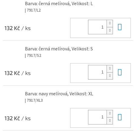
Barva: černá melírová, Velikost: L
| 7917/L2
Do 
132 Kč
/ ks
Barva: černá melírová, Velikost: S
| 7917/S2
Do 
132 Kč
/ ks
Barva: navy melírová, Velikost: XL
| 7917/XL3
Do 
132 Kč
/ ks