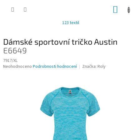
Přejít
NÁKUP
na
obsah
KOŠÍK
123 textil
Dámské sportovní tričko Austin
E6649
7917/XL
Průměrné
Neohodnoceno
Podrobnosti hodnocení
Značka:
Roly
hodnocení
produktu
je
0,0
z
5
hvězdiček.