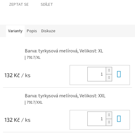
ZEPTAT SE
SDÍLET
Varianty
Popis
Diskuze
Barva: tyrkysová melírová, Velikost: XL
| 7917/XL
Do 
132 Kč
/ ks
Barva: tyrkysová melírová, Velikost: XXL
| 7917/XXL
Do 
132 Kč
/ ks