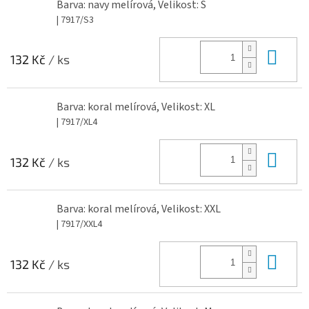
Barva: navy melírová, Velikost: S
| 7917/S3
Do 
132 Kč
/ ks
Barva: koral melírová, Velikost: XL
| 7917/XL4
Do 
132 Kč
/ ks
Barva: koral melírová, Velikost: XXL
| 7917/XXL4
Do 
132 Kč
/ ks