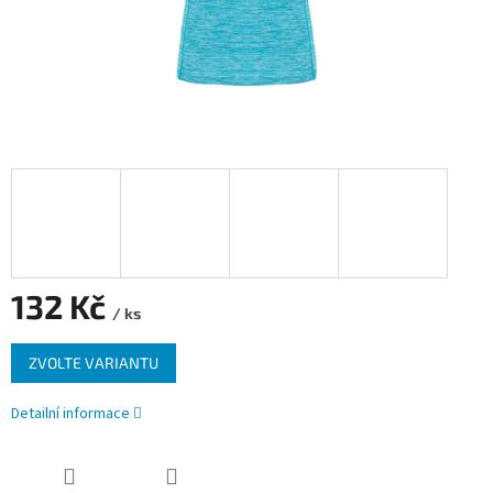
132 Kč
/ ks
Měrná
ZVOLTE VARIANTU
cena:
Detailní informace