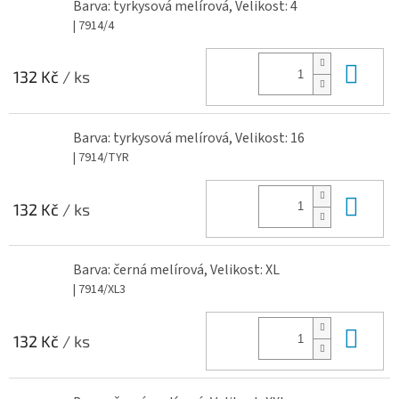
Barva: tyrkysová melírová, Velikost: 4
| 7914/4
Do 
132 Kč
/ ks
Barva: tyrkysová melírová, Velikost: 16
| 7914/TYR
Do 
132 Kč
/ ks
Barva: černá melírová, Velikost: XL
| 7914/XL3
Do 
132 Kč
/ ks