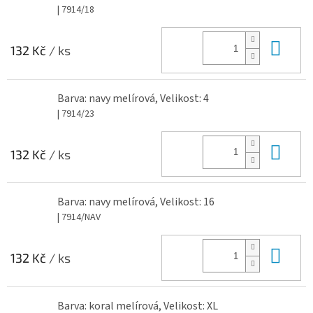
| 7914/18
Do 
132 Kč
/ ks
Barva: navy melírová, Velikost: 4
| 7914/23
Do 
132 Kč
/ ks
Barva: navy melírová, Velikost: 16
| 7914/NAV
Do 
132 Kč
/ ks
Barva: koral melírová, Velikost: XL