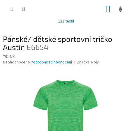
Přejít
NÁKUP
na
obsah
KOŠÍK
123 textil
Pánské/ dětské sportovní tričko
Austin
E6654
7914/XL
Průměrné
Neohodnoceno
Podrobnosti hodnocení
Značka:
Roly
hodnocení
produktu
je
0,0
z
5
hvězdiček.