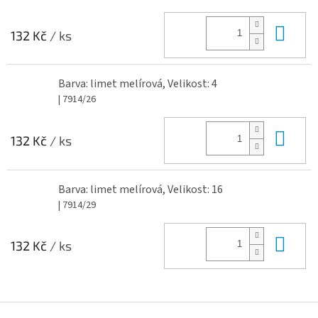
Do 
132 Kč
/ ks
Barva: limet melírová, Velikost: 4
| 7914/26
Do 
132 Kč
/ ks
Barva: limet melírová, Velikost: 16
| 7914/29
Do 
132 Kč
/ ks
Z