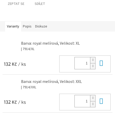
ZEPTAT SE
SDÍLET
Varianty
Popis
Diskuze
Barva: royal melírová, Velikost: XL
| 7914/XL
Do 
132 Kč
/ ks
Barva: royal melírová, Velikost: XXL
| 7914/XXL
Do 
132 Kč
/ ks