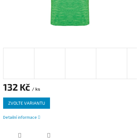
132 Kč
/ ks
Měrná
ZVOLTE VARIANTU
cena:
Detailní informace