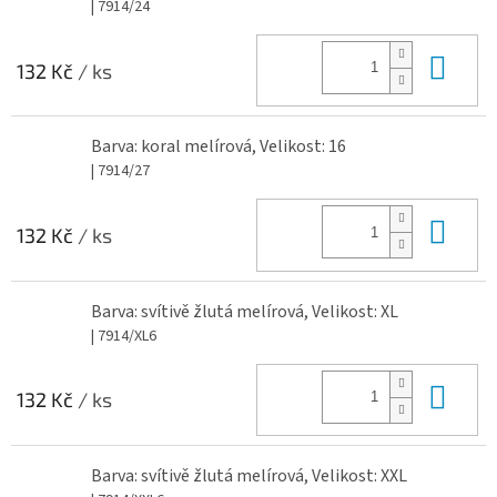
| 7914/24
Do 
132 Kč
/ ks
Barva: koral melírová, Velikost: 16
| 7914/27
Do 
132 Kč
/ ks
Barva: svítivě žlutá melírová, Velikost: XL
| 7914/XL6
Do 
132 Kč
/ ks
Barva: svítivě žlutá melírová, Velikost: XXL