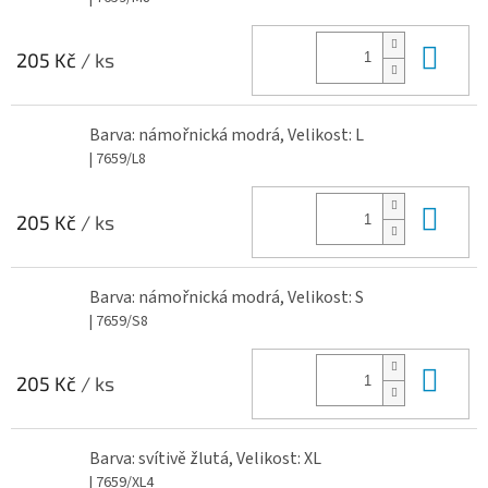
Do 
205 Kč
/ ks
Barva: námořnická modrá, Velikost: L
| 7659/L8
Do 
205 Kč
/ ks
Barva: námořnická modrá, Velikost: S
| 7659/S8
Do 
205 Kč
/ ks
Barva: svítivě žlutá, Velikost: XL
| 7659/XL4