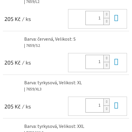
| 7659/L2
Do 
205 Kč
/ ks
Barva: červená, Velikost: S
| 7659/S2
Do 
205 Kč
/ ks
Barva: tyrkysová, Velikost: XL
| 7659/XL3
Do 
205 Kč
/ ks
Barva: tyrkysová, Velikost: XXL