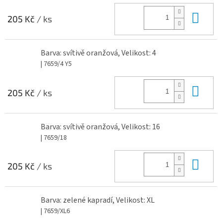
Do 
205 Kč
/ ks
Barva: svítivě oranžová, Velikost: 4
| 7659/4 Y5
Do 
205 Kč
/ ks
Barva: svítivě oranžová, Velikost: 16
| 7659/18
Do 
205 Kč
/ ks
Barva: zelené kapradí, Velikost: XL
| 7659/XL6