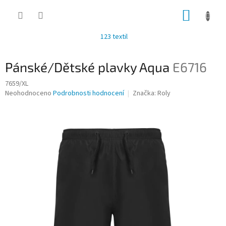
Přejít
NÁKUP
na
obsah
KOŠÍK
123 textil
Pánské/Dětské plavky Aqua
E6716
7659/XL
Průměrné
Neohodnoceno
Podrobnosti hodnocení
Značka:
Roly
hodnocení
produktu
je
0,0
z
5
hvězdiček.