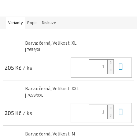
Varianty
Popis
Diskuze
Barva: černá, Velikost: XL
| 7659/XL
Do 
205 Kč
/ ks
Barva: černá, Velikost: XXL
| 7659/XXL
Do 
205 Kč
/ ks
Barva: černá, Velikost: M