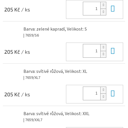
Do 
205 Kč
/ ks
Barva: zelené kapradí, Velikost: S
| 7659/S6
Do 
205 Kč
/ ks
Barva: svítivě růžová, Velikost: XL
| 7659/XL7
Do 
205 Kč
/ ks
Barva: svítivě růžová, Velikost: XXL
| 7659/XXL7