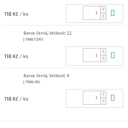
Do 
118 Kč
/ ks
Barva: černá, Velikost: 12
| 7668/CER3
Do 
118 Kč
/ ks
Barva: černá, Velikost: 4
| 7668/4XL
Do 
118 Kč
/ ks
Z