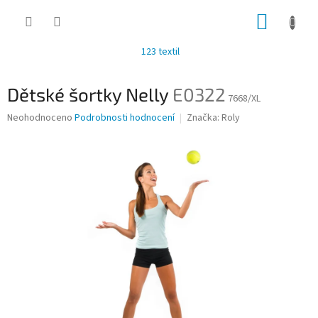
Přejít
NÁKUP
na
obsah
KOŠÍK
123 textil
Dětské šortky Nelly
E0322
7668/XL
Průměrné
Neohodnoceno
Podrobnosti hodnocení
Značka:
Roly
hodnocení
produktu
je
0,0
z
5
hvězdiček.