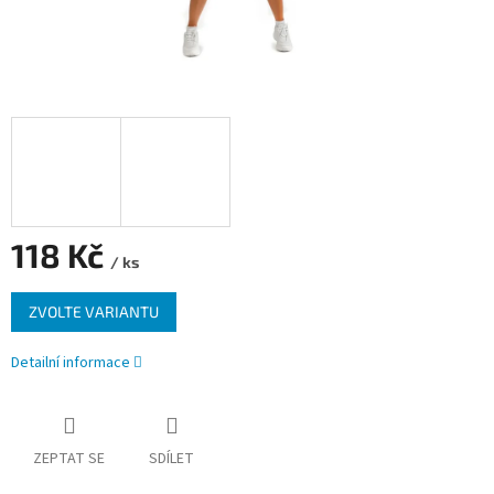
118 Kč
/ ks
Měrná
ZVOLTE VARIANTU
cena:
Detailní informace
ZEPTAT SE
SDÍLET