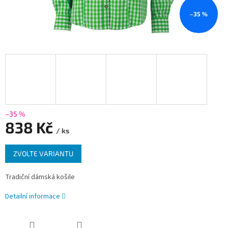
–35 %
–35 %
838 Kč
/ ks
Měrná
ZVOLTE VARIANTU
cena:
Tradiční dámská košile
Detailní informace