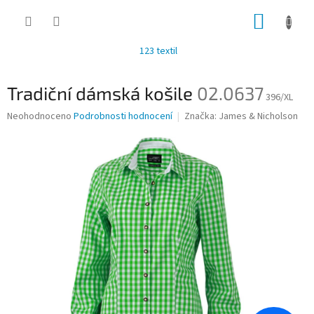
Přejít
NÁKUP
na
obsah
KOŠÍK
123 textil
Tradiční dámská košile
02.0637
396/XL
Průměrné
Neohodnoceno
Podrobnosti hodnocení
Značka:
James & Nicholson
hodnocení
produktu
je
0,0
z
5
hvězdiček.