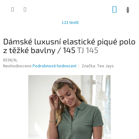
Přejít
NÁKUP
na
obsah
KOŠÍK
123 textil
Dámské luxusní elastické piqué polo
z těžké bavlny / 145
TJ 145
8536/XL
Průměrné
Neohodnoceno
Podrobnosti hodnocení
Značka:
Tee Jays
hodnocení
produktu
je
0,0
z
5
hvězdiček.