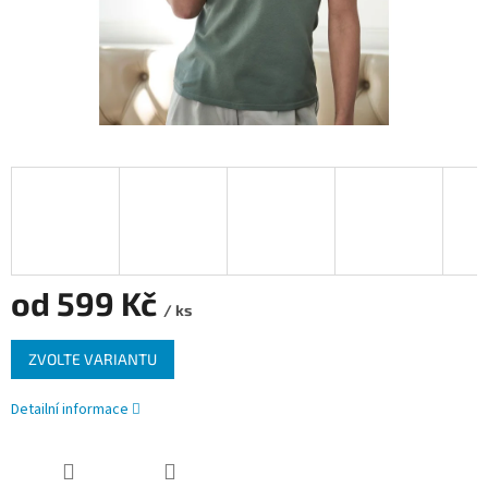
od
599 Kč
/ ks
Měrná
ZVOLTE VARIANTU
cena:
Detailní informace