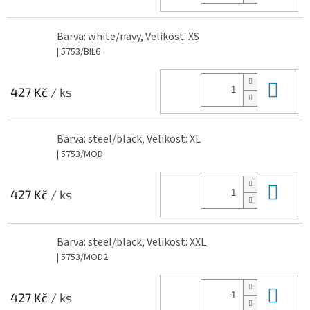
Barva: white/navy, Velikost: XS
| 5753/BIL6
Do 
427 Kč
/ ks
Barva: steel/black, Velikost: XL
| 5753/MOD
Do 
427 Kč
/ ks
Barva: steel/black, Velikost: XXL
| 5753/MOD2
Do 
427 Kč
/ ks