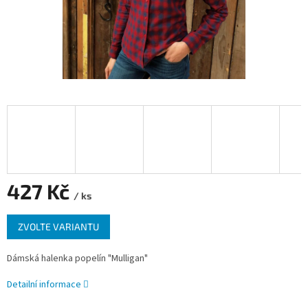
427 Kč
/ ks
Měrná
ZVOLTE VARIANTU
cena:
Dámská halenka popelín "Mulligan"
Detailní informace