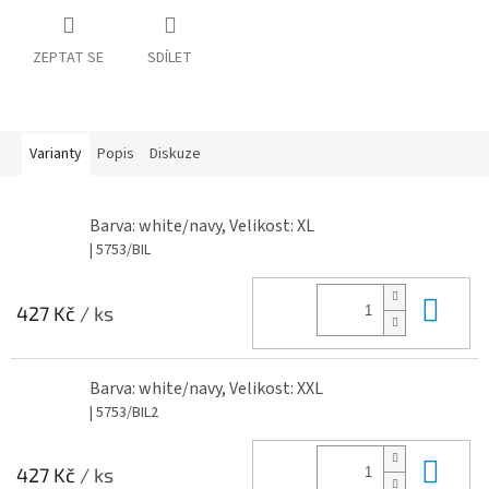
ZEPTAT SE
SDÍLET
Varianty
Popis
Diskuze
Barva: white/navy, Velikost: XL
| 5753/BIL
Do 
427 Kč
/ ks
Barva: white/navy, Velikost: XXL
| 5753/BIL2
Do 
427 Kč
/ ks