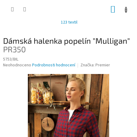
Přejít
NÁKUP
na
obsah
KOŠÍK
123 textil
Dámská halenka popelín "Mulligan"
PR350
5753/BIL
Průměrné
Neohodnoceno
Podrobnosti hodnocení
Značka:
Premier
hodnocení
produktu
je
0,0
z
5
hvězdiček.