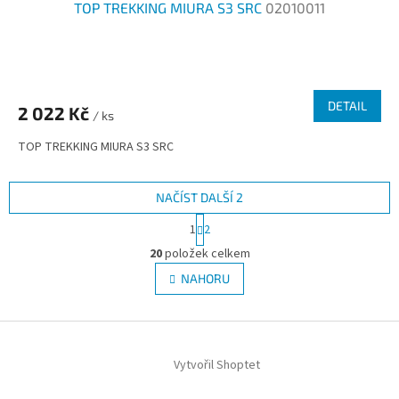
TOP TREKKING MIURA S3 SRC
02010011
DETAIL
2 022 Kč
/ ks
TOP TREKKING MIURA S3 SRC
NAČÍST DALŠÍ 2
S
1
2
t
O
r
20
položek celkem
v
á
l
NAHORU
n
á
k
d
o
v
Z
a
á
c
á
n
í
Vytvořil Shoptet
p
í
p
a
r