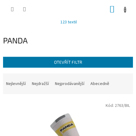
Přejít
NÁKUP
na
obsah
KOŠÍK
123 textil
PANDA
OTEVŘÍT FILTR
Ř
a
Nejlevnější
Nejdražší
Nejprodávanější
Abecedně
z
e
V
n
Kód:
2763/BIL
ý
í
p
p
i
r
s
o