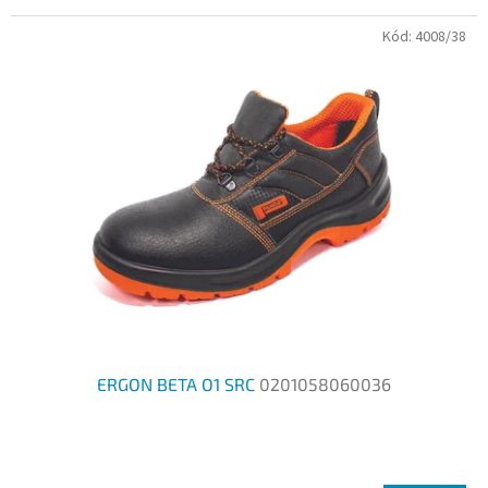
5
Kód:
4008/38
hvězdiček.
ERGON BETA O1 SRC
0201058060036