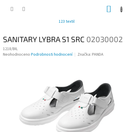
Přejít
NÁKUP
na
obsah
KOŠÍK
123 textil
SANITARY LYBRA S1 SRC
02030002
1218/BIL
Průměrné
Neohodnoceno
Podrobnosti hodnocení
Značka:
PANDA
hodnocení
produktu
je
0,0
z
5
hvězdiček.