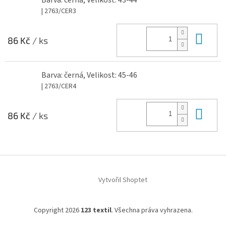
Barva: černá, Velikost: 43-44
| 2763/CER3
Do 
86 Kč
/ ks
Barva: černá, Velikost: 45-46
| 2763/CER4
Do 
86 Kč
/ ks
Z
á
Vytvořil Shoptet
p
a
t
Copyright 2026
123 textil
. Všechna práva vyhrazena.
í