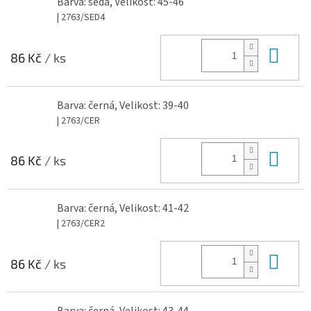
Barva: šedá, Velikost: 45-46
| 2763/SED4
Do 
86 Kč
/ ks
Barva: černá, Velikost: 39-40
| 2763/CER
Do 
86 Kč
/ ks
Barva: černá, Velikost: 41-42
| 2763/CER2
Do 
86 Kč
/ ks