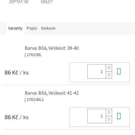
ZEPTAT SE
SDÍLET
Varianty
Popis
Diskuze
Barva: Bílá, Velikost: 39-40
| 2763/BIL
Do 
86 Kč
/ ks
Barva: Bílá, Velikost: 41-42
| 2763/BIL2
Do 
86 Kč
/ ks