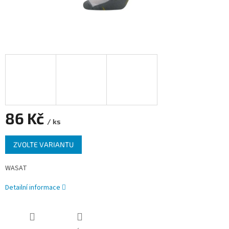
86 Kč
/ ks
Měrná
ZVOLTE VARIANTU
cena:
WASAT
Detailní informace