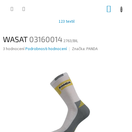
Přejít
NÁKUP
na
obsah
KOŠÍK
123 textil
WASAT
03160014
2763/BIL
Průměrné
3 hodnocení
Podrobnosti hodnocení
Značka:
PANDA
hodnocení
produktu
je
2,3
z
5
hvězdiček.