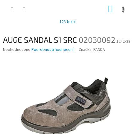
Přejít
NÁKUP
na
obsah
KOŠÍK
123 textil
AUGE SANDAL S1 SRC
02030092
1242/38
Průměrné
Neohodnoceno
Podrobnosti hodnocení
Značka:
PANDA
hodnocení
produktu
je
0,0
z
5
hvězdiček.