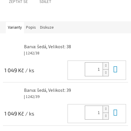
ZEPTAT SE
SDÍLET
Varianty
Popis
Diskuze
Barva: šedá, Velikost: 38
| 1242/38
Do 
1 049 Kč
/ ks
Barva: šedá, Velikost: 39
| 1242/39
Do 
1 049 Kč
/ ks