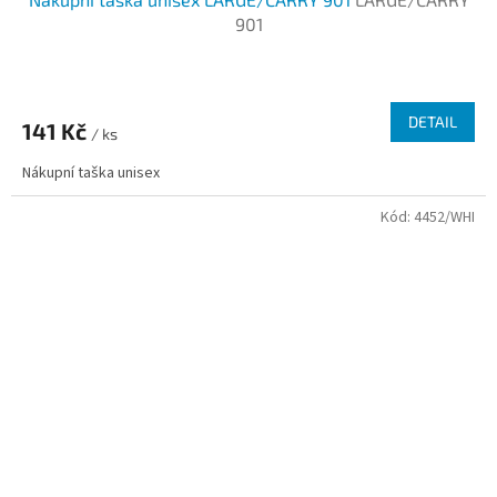
901
Průměrné
hodnocení
produktu
DETAIL
141 Kč
je
/ ks
2,7
Nákupní taška unisex
z
5
Kód:
4452/WHI
hvězdiček.