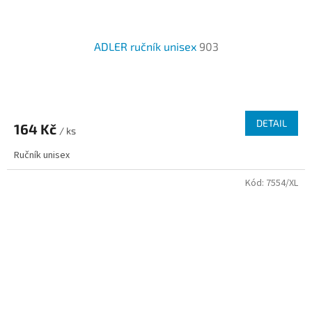
ADLER ručník unisex
903
Průměrné
hodnocení
produktu
DETAIL
164 Kč
je
/ ks
2,0
Ručník unisex
z
5
Kód:
7554/XL
hvězdiček.