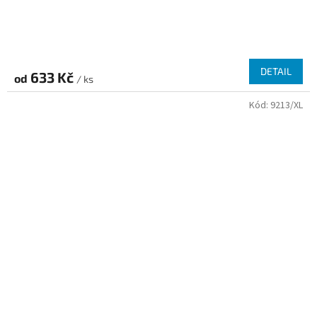
DETAIL
633 Kč
od
/ ks
Kód:
9213/XL