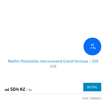
až
–1 %
Malfini Polokošile mercerovaná Grand formula / 259
259
DETAIL
504 Kč
od
/ ks
Kód:
2560013