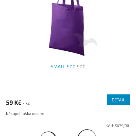
p
d
r
u
o
k
d
t
u
ů
k
t
ů
SMALL 900
900
Průměrné
hodnocení
produktu
DETAIL
59 Kč
je
/ ks
2,8
Nákupní taška unisex
z
5
Kód:
5879/BIL
hvězdiček.