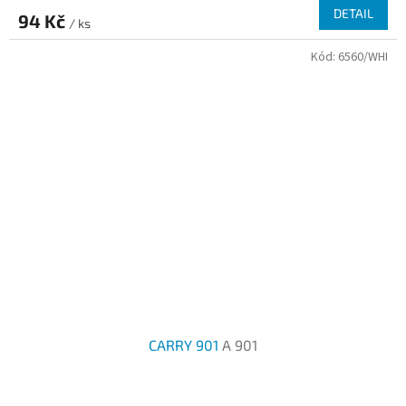
DETAIL
94 Kč
/ ks
Kód:
6560/WHI
CARRY 901
A 901
Průměrné