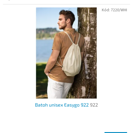
5
Kód:
7220/WHI
hvězdiček.
Batoh unisex Easygo 922
922