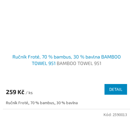
Ručník Froté, 70 % bambus, 30 % bavlna BAMBOO
TOWEL 951
BAMBOO TOWEL 951
Průměrné
hodnocení
produktu
DETAIL
259 Kč
je
/ ks
2,7
Ručník Froté, 70 % bambus, 30 % bavlna
z
5
Kód:
2590013
hvězdiček.