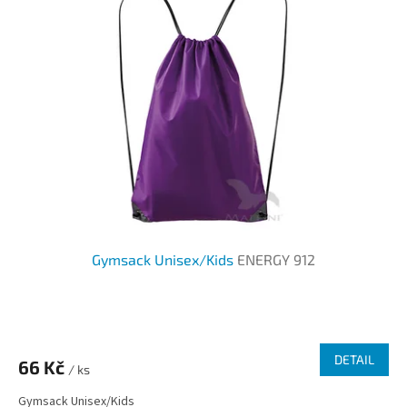
Gymsack Unisex/Kids
ENERGY 912
Průměrné
hodnocení
produktu
DETAIL
66 Kč
je
/ ks
3,7
Gymsack Unisex/Kids
z