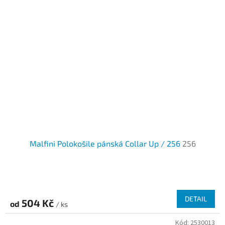
Malfini Polokošile pánská Collar Up / 256
256
DETAIL
504 Kč
od
/ ks
Kód:
2530013