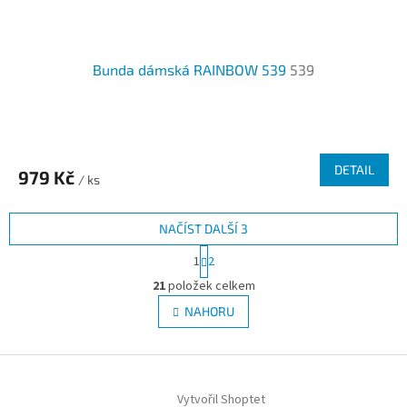
Bunda dámská RAINBOW 539
539
DETAIL
979 Kč
/ ks
NAČÍST DALŠÍ 3
S
1
2
t
O
r
21
položek celkem
v
á
l
NAHORU
n
á
k
d
o
v
Z
a
á
c
á
n
í
Vytvořil Shoptet
p
í