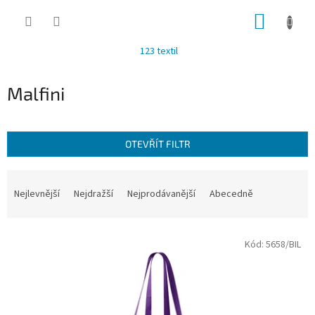
Přejít
NÁKUP
na
obsah
KOŠÍK
123 textil
Malfini
OTEVŘÍT FILTR
Ř
a
Nejlevnější
Nejdražší
Nejprodávanější
Abecedně
z
e
V
n
Kód:
5658/BIL
ý
í
p
p
i
r
s
o