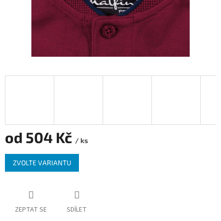
od
504 Kč
/ ks
Měrná
ZVOLTE VARIANTU
cena:
ZEPTAT SE
SDÍLET