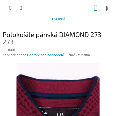
Přejít
NÁKUP
na
obsah
KOŠÍK
123 textil
Polokošile pánská DIAMOND 273
273
9018/BIL
Průměrné
Neohodnoceno
Podrobnosti hodnocení
Značka:
Malfini
hodnocení
produktu
je
0,0
z
5
hvězdiček.