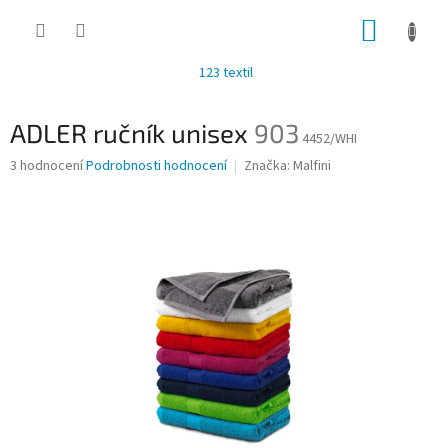
Přejít
NÁKUP
na
obsah
KOŠÍK
123 textil
ADLER ručník unisex
903
4452/WHI
Průměrné
3 hodnocení
Podrobnosti hodnocení
Značka:
Malfini
hodnocení
produktu
je
2,0
z
5
hvězdiček.