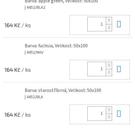
Barva: apple green, Velikost: 50x100
| 4452/BLA2
Do 
164 Kč
/ ks
Barva: fuchsia, Velikost: 50x100
| 4452/NAV
Do 
164 Kč
/ ks
Barva: starostříbrná, Velikost: 50x100
| 4452/BLA
Do 
164 Kč
/ ks