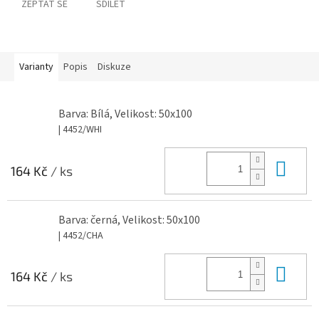
ZEPTAT SE
SDÍLET
Varianty
Popis
Diskuze
Barva: Bílá, Velikost: 50x100
| 4452/WHI
Do 
164 Kč
/ ks
Barva: černá, Velikost: 50x100
| 4452/CHA
Do 
164 Kč
/ ks