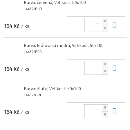
Barva: červená, Velikost: 50x100
| 4452/PUR
Do 
164 Kč
/ ks
Barva: královská modrá, Velikost: 50x100
| 4452/PEB
Do 
164 Kč
/ ks
Barva: žlutá, Velikost: 50x100
| 4452/GRE
Do 
164 Kč
/ ks