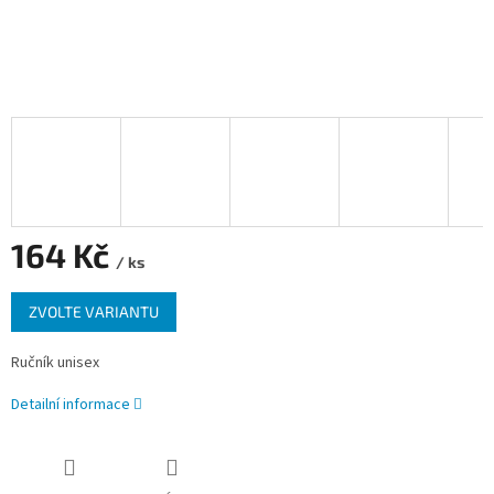
164 Kč
/ ks
Měrná
ZVOLTE VARIANTU
cena:
Ručník unisex
Detailní informace