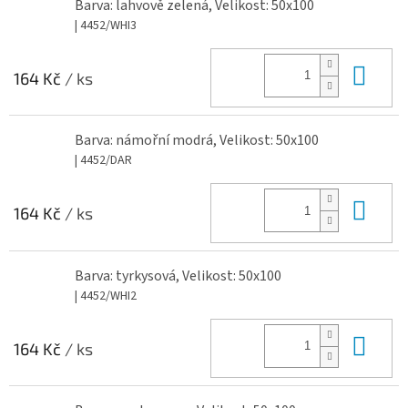
Barva: lahvově zelená, Velikost: 50x100
| 4452/WHI3
Do 
164 Kč
/ ks
Barva: námořní modrá, Velikost: 50x100
| 4452/DAR
Do 
164 Kč
/ ks
Barva: tyrkysová, Velikost: 50x100
| 4452/WHI2
Do 
164 Kč
/ ks