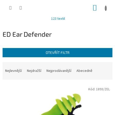
Přejít
NÁKUP
na
obsah
KOŠÍK
123 textil
ED Ear Defender
OTEVŘÍT FILTR
Ř
a
Nejlevnější
Nejdražší
Nejprodávanější
Abecedně
z
e
V
n
Kód:
1893/ZEL
ý
í
p
p
i
r
s
o