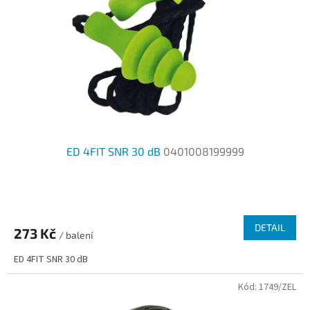
p
d
r
u
o
k
d
t
u
ů
k
t
ů
ED 4FIT SNR 30 dB
0401008199999
DETAIL
273 Kč
/ balení
ED 4FIT SNR 30 dB
Kód:
1749/ZEL