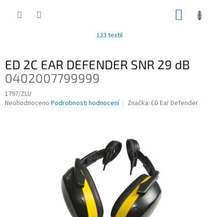
Přejít
NÁKUP
na
obsah
KOŠÍK
123 textil
ED 2C EAR DEFENDER SNR 29 dB
0402007799999
1797/ZLU
Průměrné
Neohodnoceno
Podrobnosti hodnocení
Značka:
ED Ear Defender
hodnocení
produktu
je
0,0
z
5
hvězdiček.