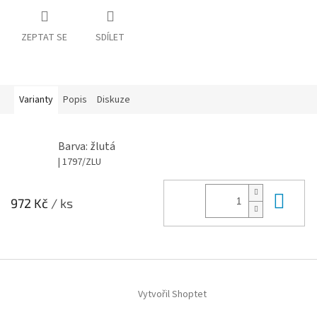
ZEPTAT SE
SDÍLET
Varianty
Popis
Diskuze
Barva: žlutá
| 1797/ZLU
Do 
972 Kč
/ ks
Z
á
Vytvořil Shoptet
p
a