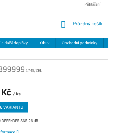
Přihlášení
NÁKUPNÍ
Prázdný košík
KOŠÍK
 další doplňky
Obuv
Obchodní podmínky
Napište nám
399999
1749/ZEL
 Kč
/ ks
E VARIANTU
R DEFENDER SNR 26 dB
informace