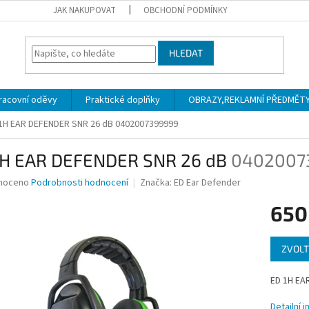
JAK NAKUPOVAT
OBCHODNÍ PODMÍNKY
HLEDAT
racovní oděvy
Praktické doplňky
OBRAZY,REKLAMNÍ PŘEDMĚTY a
1H EAR DEFENDER SNR 26 dB
0402007399999
1H EAR DEFENDER SNR 26 dB
0402007
né
noceno
Podrobnosti hodnocení
Značka:
ED Ear Defender
ní
650
u
Měrná
ZVOLT
cena:
ek.
ED 1H EA
Detailní 