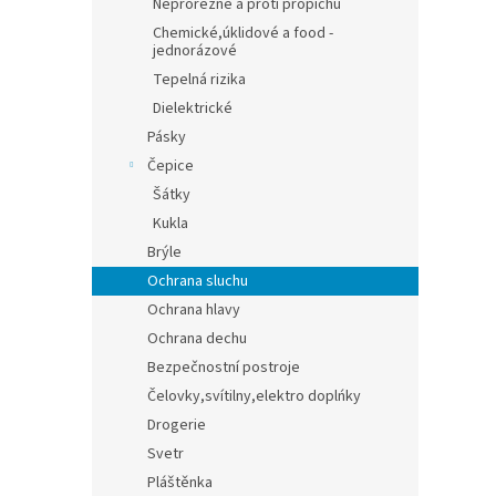
Neprořezné a proti propichu
Chemické,úklidové a food -
jednorázové
Tepelná rizika
Dielektrické
Pásky
Čepice
Šátky
Kukla
Brýle
Ochrana sluchu
Ochrana hlavy
Ochrana dechu
Bezpečnostní postroje
Čelovky,svítilny,elektro doplńky
Drogerie
Svetr
Pláštěnka