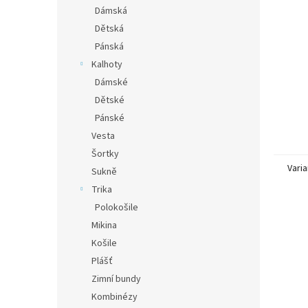
n
Dámská
e
Dětská
l
Pánská
Kalhoty
Dámské
Dětské
Pánské
Vesta
Šortky
Varia
Sukně
Trika
Polokošile
Mikina
Košile
Plášť
Zimní bundy
Kombinézy