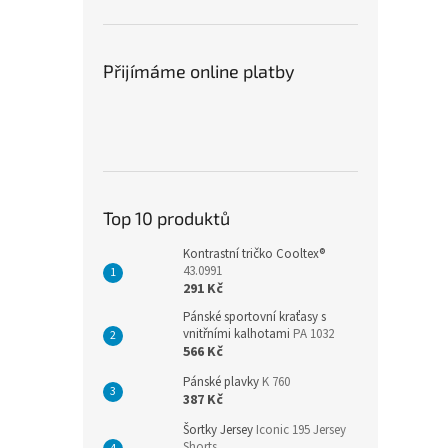
Přijímáme online platby
Top 10 produktů
Kontrastní tričko Cooltex®
43.0991
291 Kč
Pánské sportovní kraťasy s
vnitřními kalhotami
PA 1032
566 Kč
Pánské plavky
K 760
387 Kč
Šortky Jersey
Iconic 195 Jersey
Shorts