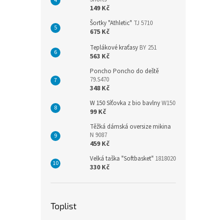
149 Kč
Šortky "Athletic"
TJ 5710
675 Kč
Teplákové kraťasy
BY 251
563 Kč
Poncho Poncho do deště
79.S470
348 Kč
W 150 Síťovka z bio bavlny
W150
99 Kč
Těžká dámská oversize mikina
N 9087
459 Kč
Velká taška "Softbasket"
1818020
330 Kč
Toplist