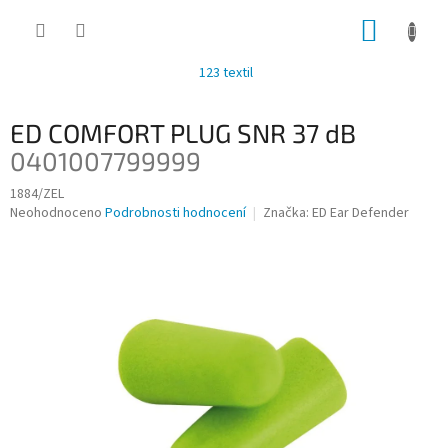
Přejít
NÁKUP
na
obsah
KOŠÍK
123 textil
ED COMFORT PLUG SNR 37 dB
0401007799999
1884/ZEL
Průměrné
Neohodnoceno
Podrobnosti hodnocení
Značka:
ED Ear Defender
hodnocení
produktu
je
0,0
z
5
hvězdiček.